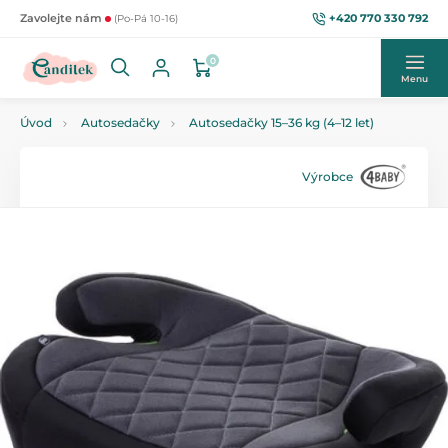
+420 770 330 792
Zavolejte nám
(Po-Pá 10-16)
0
Menu
Úvod
Autosedačky
Autosedačky 15–36 kg (4–12 let)
Výrobce