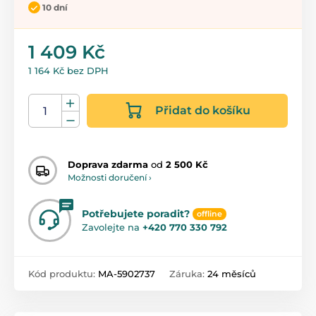
10 dní
1 409 Kč
1 164 Kč bez DPH
Přidat do košíku
Doprava zdarma
od
2 500 Kč
Možnosti doručení ›
Potřebujete poradit?
offline
Zavolejte na
+420 770 330 792
Kód produktu:
MA-5902737
Záruka:
24 měsíců