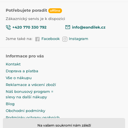
Polstrování snímatelné pro čištění
Potřebujete poradit
offline
Rozměry (šířka / výška / hloubka cm): Sedák:
33/14/39 Vnější: 40/20/40 cm
Zákaznický servis je k dispozici
Hmotnost: 3 kg
+420 770 330 792
info@eandilek.cz
Jsme také na:
Facebook
Instagram
Produkt je zařazen v kategoriích
Autosedačky 15–36 kg (4–12 let)
42,5
Informace pro vás
Kontakt
Doprava a platba
Vše o nákupu
Reklamace a vrácení zboží
Náš bonusový program =
slevy na další nákupy
Blog
Obchodní podmínky
Podmínky ochrany osobních
údajů
Na vašem soukromí nám záleží