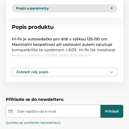
Popis a parametry
Popis produktu
Hi-fix je autosedačka pro dítě s výškou 125-150 cm.
Maximální bezpečnost při cestování autem zaručuje
kompatibilita se systémem I-SIZE. Hi-fix lze instalovat
pomocí systému ISOFIX nebo 3-bodových
bezpečnostních pásů v autě. Díky hybridnímu
systému lze konektory ISOFIX snadno sklopit, když se
nepoužívají. Zesílené polstrování a anatomicky
Zobrazit celý popis
tvarovaný sedák chrání páteř a komfortní područky
zvyšují jízdní komfort.
Instalace pomocí ISOFIX nebo bezpečnostních pásů
auta
Přihlaste se do newsletteru
Plastová korba
Zde napište váš e-mail
Přihlásit
Ergonomický tvar
Souhlas se zasíláním newsletterů
Pohodlné područky