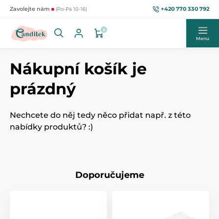
+420 770 330 792
Zavolejte nám
(Po-Pá 10-16)
0
Menu
Nákupní košík je
prázdný
Nechcete do něj tedy něco přidat např. z této
nabídky produktů? :)
Doporučujeme