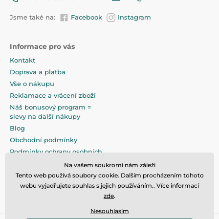
Jsme také na:
Facebook
Instagram
Informace pro vás
Kontakt
Doprava a platba
Vše o nákupu
Reklamace a vrácení zboží
Náš bonusový program =
slevy na další nákupy
Blog
Obchodní podmínky
Podmínky ochrany osobních
údajů
Na vašem soukromí nám záleží
Na pečlivé zabalení klademe
Tento web používá soubory cookie. Dalším procházením tohoto
maximální důraz
webu vyjadřujete souhlas s jejich používáním.. Více informací
zde
.
Nesouhlasím