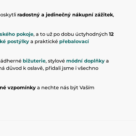
oskytli
radostný a jedinečný nákupní zážitek
,
ského pokoje
, a to už po dobu úctyhodných
12
ké postýlky
a praktické
přebalovací
 nádherné
bižuterie
, stylové
módní doplňky
a
á důvod k oslavě, přidali jsme i všechno
sné vzpomínky
a nechte nás být Vaším