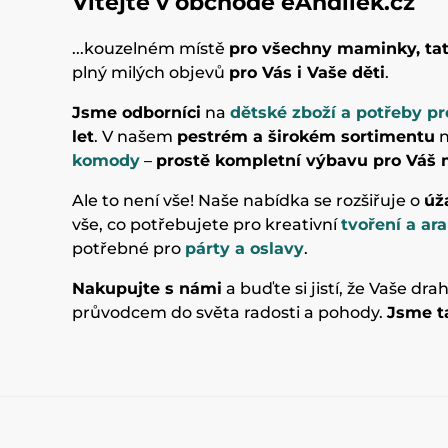
Vítejte v obchodě eAndilek.cz
...kouzelném místě
pro všechny maminky, ta
plný milých objevů
pro Vás i Vaše děti
.
Jsme odborníci
na
dětské zboží a potřeby 
let
. V našem
pestrém a širokém sortimentu
n
komody
–
prostě kompletní výbavu pro Váš 
Ale to není vše! Naše nabídka se rozšiřuje o
úž
vše, co potřebujete pro kreativní
tvoření a ar
potřebné pro
párty a oslavy
.
Nakupujte s námi
a buďte si jistí, že Vaše d
průvodcem do světa radosti a pohody.
Jsme t