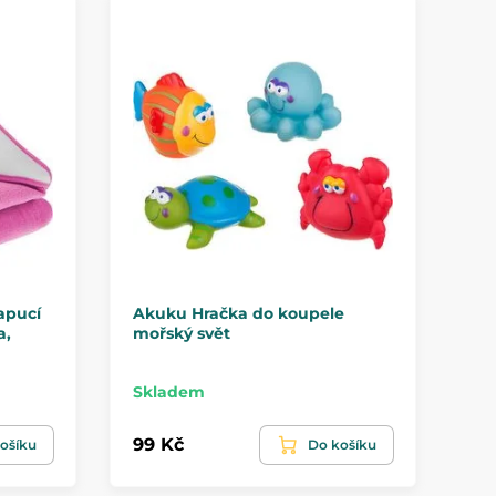
apucí
Akuku Hračka do koupele
Ak
a,
mořský svět
zv
Skladem
Sk
99 Kč
12
ošíku
Do košíku