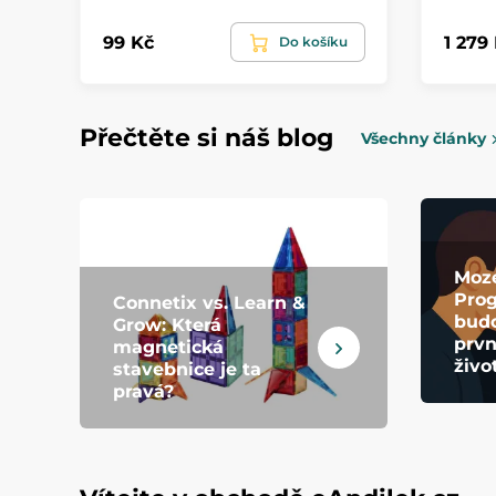
99 Kč
1 279
Do košíku
Přečtěte si náš blog
Všechny články
Moze
Pro
Connetix vs. Learn &
budo
Grow: Která
prvn
magnetická
živo
stavebnice je ta
pravá?