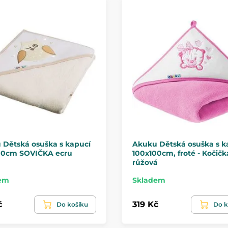
 Dětská osuška s kapucí
Akuku Dětská osuška s k
00cm SOVIČKA ecru
100x100cm, froté - Kočičk
růžová
em
Skladem
č
319 Kč
Do košíku
Do k