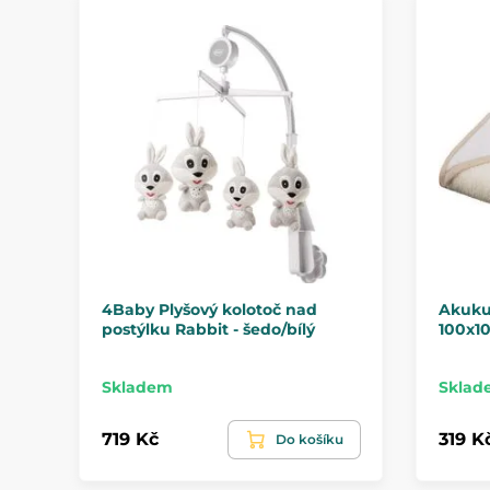
4Baby Plyšový kolotoč nad
Akuku
postýlku Rabbit - šedo/bílý
100x1
Skladem
Sklad
719 Kč
319 K
Do košíku