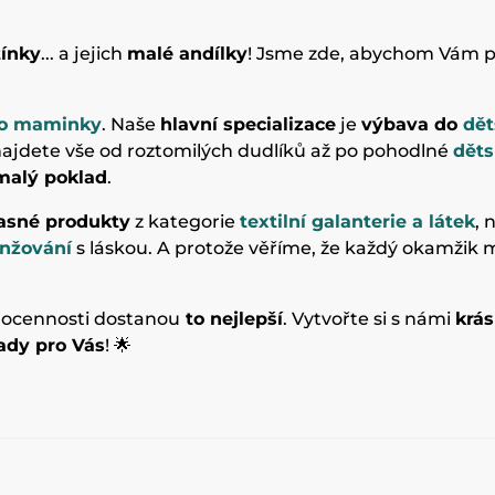
tínky
... a jejich
malé andílky
! Jsme zde, abychom Vám p
pro maminky
. Naše
hlavní specializace
je
výbava do
dět
ajdete vše od roztomilých dudlíků až po pohodlné
děts
malý poklad
.
asné produkty
z kategorie
textilní galanterie a látek
,
anžování
s láskou. A protože věříme, že každý okamžik m
rahocennosti dostanou
to nejlepší
. Vytvořte si s námi
krá
ady pro Vás
! 🌟