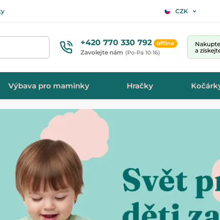
ty
CZK
+420 770 330 792
offline
Nakupte 
a získej
Zavolejte nám
(Po-Pá 10-16)
Výbava pro maminky
Hračky
Kočárk