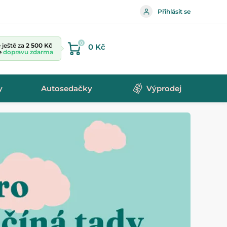
Přihlásit se
0
ještě za
2 500 Kč
0 Kč
te
dopravu zdarma
y
Autosedačky
Výprodej