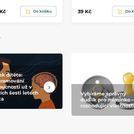
 Kč
39 Kč
Do košíku
Do k
k dítěte:
gramování
ucnosti už v
ích šesti letech
Vybíráme správný
ta
dudlík pro miminko -
rozhodující vlastnost