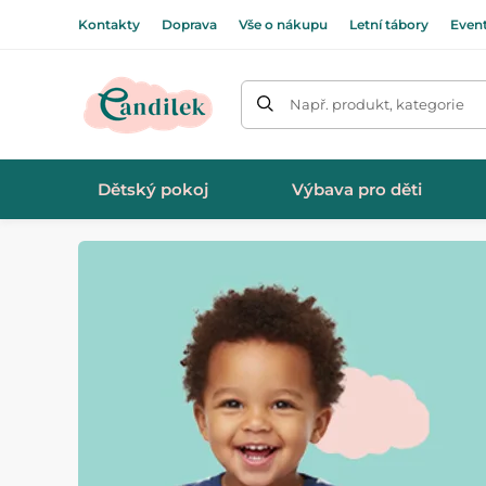
Kontakty
Doprava
Vše o nákupu
Letní tábory
Even
Např. produkt, kategorie
Dětský pokoj
Výbava pro děti