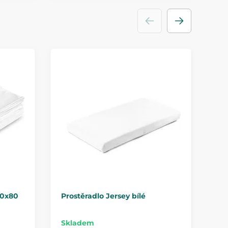
70x80
Prostěradlo Jersey bílé
4B
po
Skladem
Sk