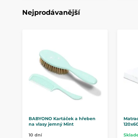
Nejprodávanější
BABYONO Kartáček a hřeben
Matra
na vlasy jemný Mint
120x6
10 dní
Sklad