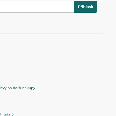
Přihlásit
evy na další nákupy
ch údajů