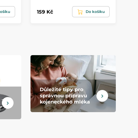
159 Kč
71
ošíku
Do košíku
Důležité tipy pro
správnou přípravu
kojeneckého mléka
i