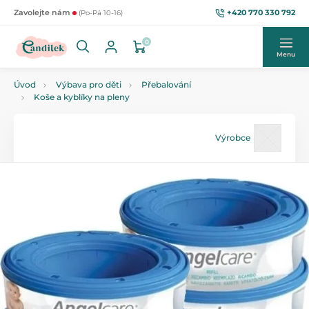
+420 770 330 792
Zavolejte nám
(Po-Pá 10-16)
0
Menu
Úvod
Výbava pro děti
Přebalování
Koše a kyblíky na pleny
Výrobce