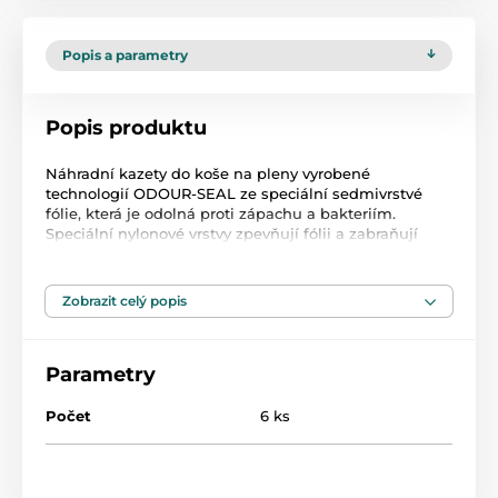
Popis a parametry
Popis produktu
Náhradní kazety do koše na pleny vyrobené
technologií ODOUR-SEAL ze speciální sedmivrstvé
fólie, která je odolná proti zápachu a bakteriím.
Speciální nylonové vrstvy zpevňují fólii a zabraňují
množení bakterií uvnitř nádoby.
Koš na pleny se snadno sestavuje. Jednou rukou
jednoduše otevřete zásobník, druhou rukou vyjměte
Zobrazit celý popis
plný sáček a vložte novou náplň.
Parametry
Vlastnosti kazety do koše na pleny 6 ks:
Velmi pevná a odolná 7vrstvá fólie (vyztužená
Počet
6 ks
nylonem)
Dodatečný antibakteriální nátěr