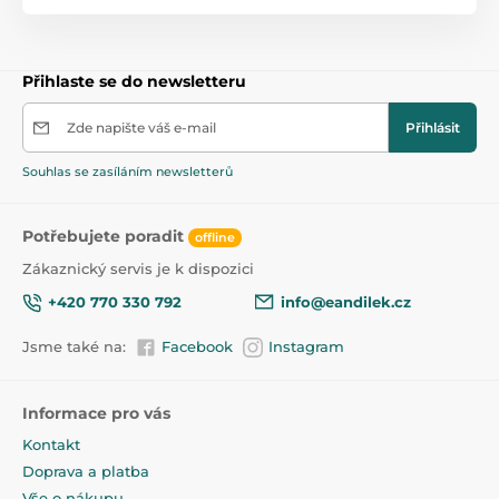
Kapacita až 180 plenek (velikost 1)
Nejúčinnější kazeta v boji proti bakteriím a
zárodkům, která je komerčně dostupná
Přihlaste se do newsletteru
6 kusů v sadě
Zde napište váš e-mail
Přihlásit
Souhlas se zasíláním newsletterů
Produkt je zařazen v kategoriích
Potřebujete poradit
offline
Koše a kyblíky na pleny
42,5
Zákaznický servis je k dispozici
+420 770 330 792
info@eandilek.cz
Jsme také na:
Facebook
Instagram
Informace pro vás
Kontakt
Doprava a platba
Vše o nákupu