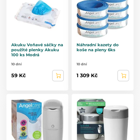
Akuku Voňavé sáčky na
Náhradní kazety do
použité plenky Akuku
koše na pleny 6ks
100 ks Modrá
10 dní
10 dní
59 Kč
1 309 Kč