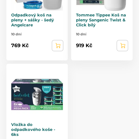
Odpadkový koš na
Tommee Tippee Koš na
pleny + sášky - šedý
pleny Sangenic Twist &
Angelcare
Click bílý
10 dní
10 dní
769 Kč
919 Kč
Vložka do
odpadkového koše -
6ks