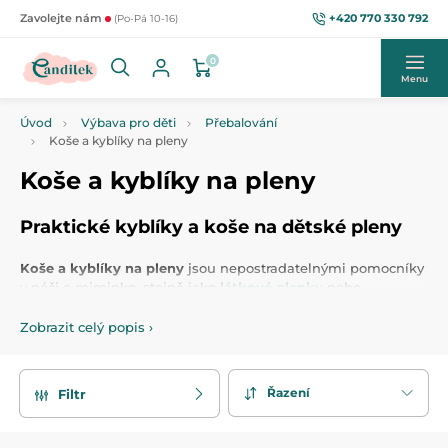
+420 770 330 792
Zavolejte nám
(Po-Pá 10-16)
0
Menu
Úvod
Výbava pro děti
Přebalování
Koše a kyblíky na pleny
Koše a kyblíky na pleny
Praktické kyblíky a koše na dětské pleny
Koše a kyblíky na pleny
jsou nepostradatelnými pomocníky
v péči o miminko, stejně jako
látkové plenky
nebo
přebalovací podložky
. Koše na pleny účinně
omezují
nepříjemný zápach
při výměně plen. Díky jednoduchému
Zobrazit celý popis
›
použití stačí otevřít víko, zatlačit plenu přes
pachovou
záklopku
a ta se během několika sekund hygienicky zabalí
do vícevrstvé fólie. Nabízíme koše a kyblíky v různých
Řazení
Filtr
velikostech, barvách a s možností dokoupení
náhradních
sáčků.
Praktické řešení, které ocení každá domácnost s
miminkem.