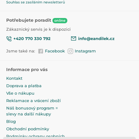
Složený: 67/35/71 cm.
Souhlas se zasíláním newsletterů
Rozložený: 67/54/71 cm.
Potřebujete poradit
online
Zákaznický servis je k dispozici
+420 770 330 792
info@eandilek.cz
Jsme také na:
Facebook
Instagram
Informace pro vás
Kontakt
Doprava a platba
Vše o nákupu
Reklamace a vrácení zboží
Náš bonusový program =
slevy na další nákupy
Blog
Obchodní podmínky
Podmínky ochrany osobních