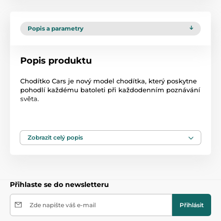
Popis a parametry
Popis produktu
Chodítko Cars je nový model chodítka, který poskytne
pohodlí každému batoleti při každodenním poznávání
světa.
Multimediální plocha a sportovní vzhled vás povzbudí
k prvním krůčkům a aktivnímu hraní.
Zobrazit celý popis
Charakteristika:
Tichá silikonová kola.
Pultík s hračkami.
Odnímatelné vyztužené sedátko
Prodyšné a odolné čalounění.
Přihlaste se do newsletteru
Nosnost: 12 kg
Zde napište váš e-mail
Přihlásit
Rozměry (šířka / výška / hloubka cm):