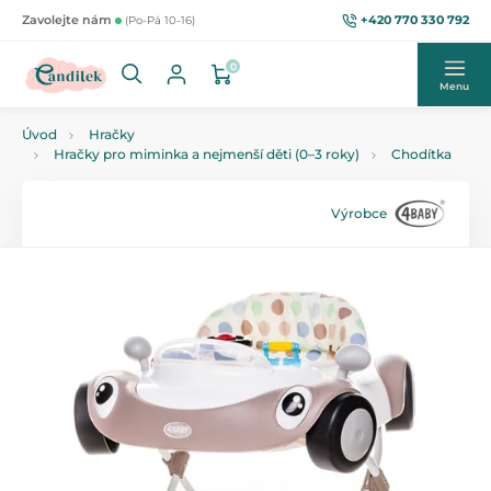
+420 770 330 792
Zavolejte nám
(Po-Pá 10-16)
0
Menu
Úvod
Hračky
Hračky pro miminka a nejmenší děti (0–3 roky)
Chodítka
Výrobce