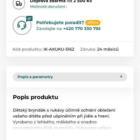
Doprava zdarma
od
2 500 Kč
Možnosti doručení ›
Potřebujete poradit?
offline
Zavolejte na
+420 770 330 792
Kód produktu:
IK-AKUKU-5162
Záruka:
24 měsíců
Popis a parametry
Popis produktu
Dětský bryndák s rukávy účinně ochrání oblečení
vašeho dítěte před ušpiněním při jídle a hraní.
Vyrobeno z lehkého, měkkého a snadno
omyvatelného EVA materiálu. Vybaveno velkou
kapsou, která udrží zbytky jídla. Má také pohodlné
zapínání na suchý zip. Snadno se udržuje v čistotě.