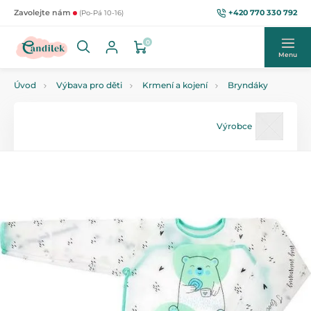
+420 770 330 792
Zavolejte nám
(Po-Pá 10-16)
0
Menu
Úvod
Výbava pro děti
Krmení a kojení
Bryndáky
Výrobce