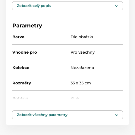
Bryndáček stačí hned po jídle umýt v teplé vodě a
Zobrazit celý popis
dětském mýdle.
Složení: 100% EVA
Parametry
Velikost: 33 cm (šířka) x 35 cm (délka od krku)
Barva
Dle obrázku
Vhodné pro
Pro všechny
Kolekce
Nezařazeno
Rozměry
33 x 35 cm
Pohlaví
Kluk
Zobrazit všechny parametry