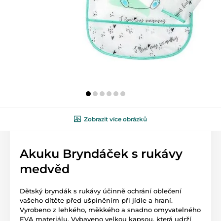
Zobrazit více obrázků
Akuku Bryndáček s rukávy
medvěd
Dětský bryndák s rukávy účinně ochrání oblečení
vašeho dítěte před ušpiněním při jídle a hraní.
Vyrobeno z lehkého, měkkého a snadno omyvatelného
EVA materiálu. Vybaveno velkou kapsou, která udrží