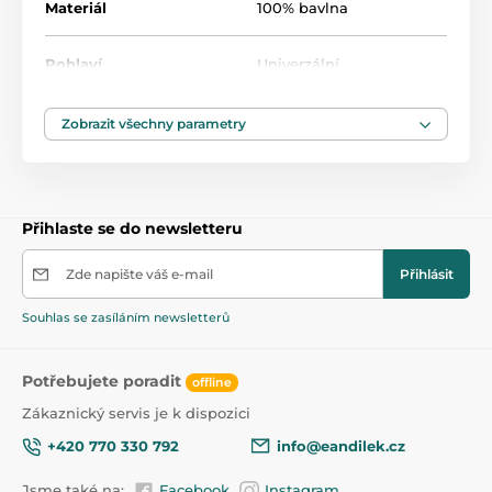
Materiál
100% bavlna
Produkt je zařazen v kategoriích
Pohlaví
Univerzální
Osušky, ručníky a žínky
45
Věk
od 0 let
Zobrazit všechny parametry
Vyrobeno
Polsko
Přihlaste se do newsletteru
Zde napište váš e-mail
Přihlásit
Souhlas se zasíláním newsletterů
Potřebujete poradit
offline
Zákaznický servis je k dispozici
+420 770 330 792
info@eandilek.cz
Jsme také na:
Facebook
Instagram