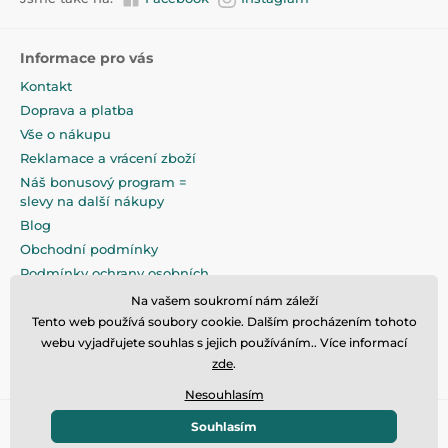
Informace pro vás
Kontakt
Doprava a platba
Vše o nákupu
Reklamace a vrácení zboží
Náš bonusový program =
slevy na další nákupy
Blog
Obchodní podmínky
Podmínky ochrany osobních
údajů
Na vašem soukromí nám záleží
Na pečlivé zabalení klademe
Tento web používá soubory cookie. Dalším procházením tohoto
maximální důraz
webu vyjadřujete souhlas s jejich používáním.. Více informací
zde
.
Nesouhlasím
Souhlasím
© 2026 www.eandilek.cz ⦁ E-shop vytvořila
SIMPLIA.cz