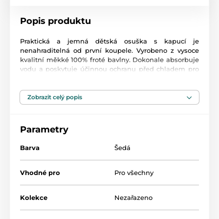
Popis produktu
Praktická a jemná dětská osuška s kapucí je
nenahraditelná od první koupele. Vyrobeno z vysoce
kvalitní měkké 100% froté bavlny. Dokonale absorbuje
vodu a poskytuje účinnou ochranu před chladem pro
jemnou dětskou pokožku. Volný střih neomezuje
pohyby koupaného miminka a přišitá kapuce chrání
mokrou hlavičku miminka před prochladnutím.
Zobrazit celý popis
K dispozici v pěti barvách: tyrkysová, ecru, modrá,
růžová a šedá.
Parametry
Dostupné velikosti:
80 cm x 80 cm
Barva
Šedá
100 cm x 100 cm
Vhodné pro
Pro všechny
Praní na max. 40 °C
Kolekce
Nezařazeno