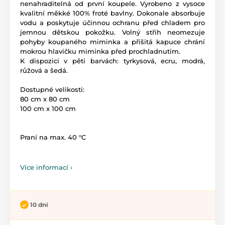
nenahraditelná od první koupele. Vyrobeno z vysoce
kvalitní měkké 100% froté bavlny. Dokonale absorbuje
vodu a poskytuje účinnou ochranu před chladem pro
jemnou dětskou pokožku. Volný střih neomezuje
pohyby koupaného miminka a přišitá kapuce chrání
mokrou hlavičku miminka před prochladnutím.
K dispozici v pěti barvách: tyrkysová, ecru, modrá,
růžová a šedá.
Dostupné velikosti:
80 cm x 80 cm
100 cm x 100 cm
Praní na max. 40 °C
Více informací ›
10 dní