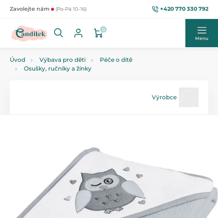
+420 770 330 792
Zavolejte nám
(Po-Pá 10-16)
0
Menu
Úvod
Výbava pro děti
Péče o dítě
Osušky, ručníky a žínky
Výrobce