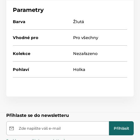
Parametry
Produkt je zařazen v kategoriích
Barva
Žlutá
Osušky, ručníky a žínky
47,5
Vhodné pro
Pro všechny
Kolekce
Nezařazeno
Pohlaví
Holka
Přihlaste se do newsletteru
Zde napište váš e-mail
Přihlásit