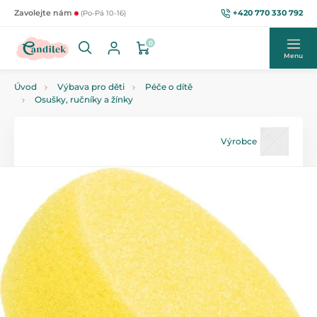
+420 770 330 792
Zavolejte nám
(Po-Pá 10-16)
0
Menu
Úvod
Výbava pro děti
Péče o dítě
Osušky, ručníky a žínky
Výrobce