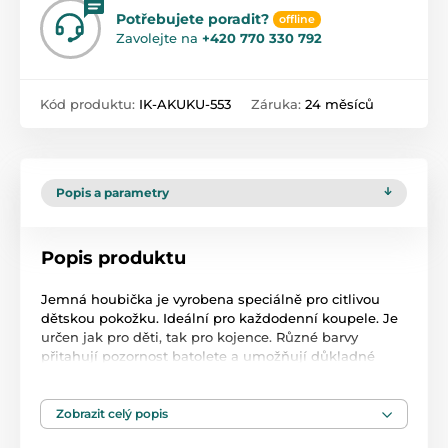
Potřebujete poradit?
offline
Zavolejte na
+420 770 330 792
Kód produktu:
IK-AKUKU-553
Záruka:
24 měsíců
Popis a parametry
Popis produktu
Jemná houbička je vyrobena speciálně pro citlivou
dětskou pokožku. Ideální pro každodenní koupele. Je
určen jak pro děti, tak pro kojence. Různé barvy
přitahují pozornost batolete a umožňují důkladné
mytí. Navíc podněcuje dítě, aby se naučilo samostatně
pečovat o hygienu.
Zobrazit celý popis