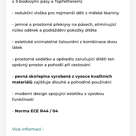
s 3-bodovými pásy a TopTetherem)
- redukční vložka pro nejmenší děti z měkké tkaniny
- jemné a prostorné překryvy na pásech, eliminující
riziko oděrek a podráždění pokožky dítěte
- estetické snímatelné čalounění z kombinace dvou
látek
- prostorné sedátko a opěradlo zaručující dítěti ten
správný prostor a pohodlí při cestování
-
pevná skořepina vyrobená z vysoce kvalitních
materiálů
zajišťuje dlouhé a pohodlné používání
- moderní design spojující estetiku s vysokou
funkčností
-
Norma ECE R44 / 04
Více informací ›