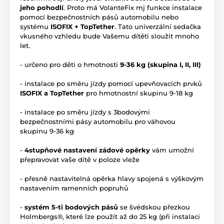
jeho pohodlí
. Proto má VolanteFix mj funkce instalace
pomocí bezpečnostních pásů automobilu nebo
systému
ISOFIX + TopTether
. Tato univerzální sedačka
vkusného vzhledu bude Vašemu dítěti sloužit mnoho
let.
- určeno pro děti o hmotnosti
9-36 kg (skupina I, II, III)
- instalace po směru jízdy pomocí upevňovacích prvků
ISOFIX a TopTether
pro hmotnostní skupinu 9-18 kg
- instalace po směru jízdy s 3bodovými
bezpečnostními pásy automobilu pro váhovou
skupinu 9-36 kg
-
4stupňové nastavení zádové opěrky
vám umožní
přepravovat vaše dítě v poloze vleže
- přesně nastavitelná opěrka hlavy spojená s výškovým
nastavením ramenních popruhů
-
systém 5-ti bodových pásů
se švédskou přezkou
Holmbergs®, které lze použít až do 25 kg (při instalaci