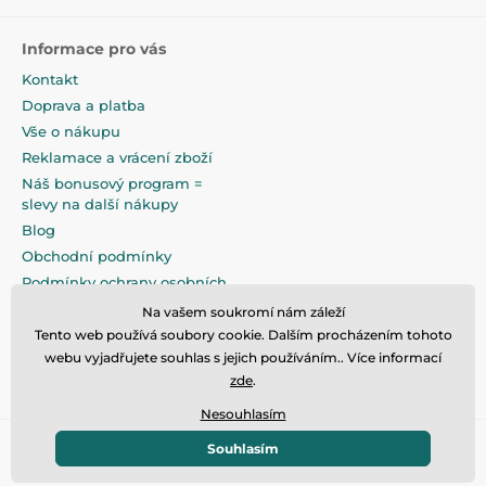
správný prostor a pohodlí při cestování
-
pevná skořepina vyrobená z vysoce kvalitních
Informace pro vás
materiálů
zajišťuje dlouhé a pohodlné používání
Kontakt
- moderní design spojující estetiku s vysokou
Doprava a platba
funkčností
Vše o nákupu
Reklamace a vrácení zboží
-
Norma ECE R44 / 04
Náš bonusový program =
slevy na další nákupy
Blog
Obchodní podmínky
Podmínky ochrany osobních
údajů
Na vašem soukromí nám záleží
Na pečlivé zabalení klademe
Tento web používá soubory cookie. Dalším procházením tohoto
maximální důraz
webu vyjadřujete souhlas s jejich používáním.. Více informací
zde
.
Nesouhlasím
Souhlasím
© 2026 www.eandilek.cz ⦁ E-shop vytvořila
SIMPLIA.cz