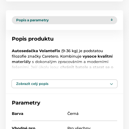
Popis a parametry
Popis produktu
Autosedačka VolanteFix
(9-36 kg) je podstatou
filozofie značky Caretero. Kombinuje
vysoce kvalitní
materiály
s dokonalým zpracováním a moderními
řešeními. Její úkoly jsou:
chránit batole a starat se o
jeho pohodlí
. Proto má VolanteFix mj funkce instalace
pomocí bezpečnostních pásů automobilu nebo
systému
ISOFIX + TopTether
. Tato univerzální sedačka
Zobrazit celý popis
vkusného vzhledu bude Vašemu dítěti sloužit mnoho
let.
Parametry
- určeno pro děti o hmotnosti
9-36 kg (skupina I, II, III)
Barva
Černá
- instalace po směru jízdy pomocí upevňovacích prvků
ISOFIX a TopTether
pro hmotnostní skupinu 9-18 kg
Vhodné pro
Pro všechny