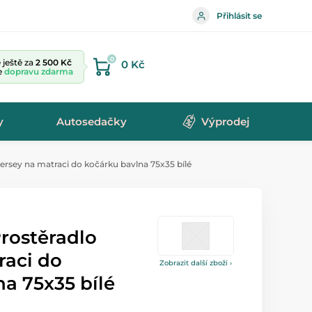
Přihlásit se
0
ještě za
2 500 Kč
0 Kč
te
dopravu zdarma
y
Autosedačky
Výprodej
ersey na matraci do kočárku bavlna 75x35 bílé
rostěradlo
raci do
Zobrazit další zboží ›
a 75x35 bílé