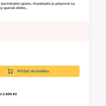
o bavlněného úpletu. Prostěradlo je příjemné na
ý spánek dítěte...
Přidat do košíku
d
2 500 Kč