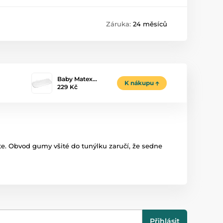
Záruka:
24 měsíců
Baby Matex…
K nákupu
229 Kč
te. Obvod gumy všité do tunýlku zaručí, že sedne
Přihlásit