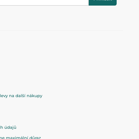
evy na další nákupy
ch údajů
eme maximální důraz