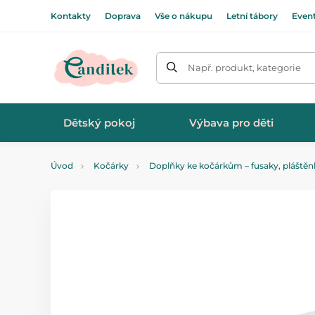
Kontakty
Doprava
Vše o nákupu
Letní tábory
Even
Např. produkt, kategorie
Dětský pokoj
Výbava pro děti
Úvod
Kočárky
Doplňky ke kočárkům – fusaky, pláštěnk