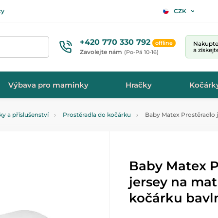
ty
CZK
+420 770 330 792
offline
Nakupte 
a získej
Zavolejte nám
(Po-Pá 10-16)
Výbava pro maminky
Hračky
Kočárk
y a příslušenství
Prostěradla do kočárku
Baby Matex Prostěradlo j
Baby Matex P
jersey na mat
kočárku bavln