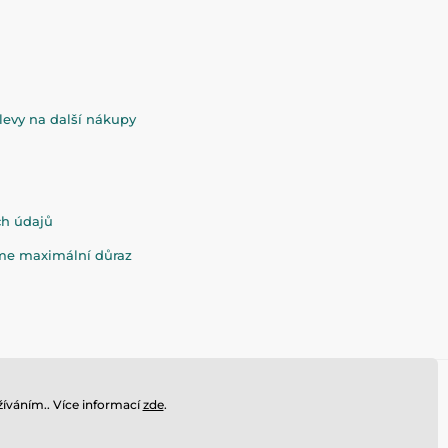
evy na další nákupy
ch údajů
eme maximální důraz
íváním.. Více informací
zde
.