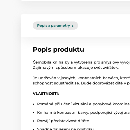
Popis a parametry
Popis produktu
Černobílá kniha byla vytvořena pro smyslový vývoj
Zajímavým způsobem ukazuje svět zvířátek.
Je udržován v jasných, kontrastních barvách, které 
schopnost soustředit se. Bude doprovázet dítě v p
VLASTNOSTI:
Pomáhá při učení vizuální a pohybové koordina
Kniha má kontrastní barvy, podporující vývoj zra
Rozvíjí představivost dítěte
Snadné zavěšení na postýlku