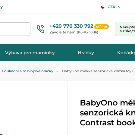
ty
CZK
+420 770 330 792
offline
Nakupte 
a získej
Zavolejte nám
(Po-Pá 10-16)
Výbava pro maminky
Hračky
Kočárk
Edukační a rozvojové hračky
BabyOno měkká senzorická knížka My C
BabyOno mě
senzorická k
Contrast boo