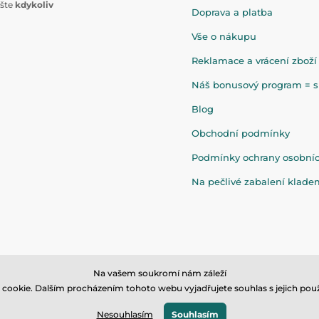
ište
kdykoliv
Doprava a platba
Vše o nákupu
Reklamace a vrácení zboží
Náš bonusový program = sl
Blog
Obchodní podmínky
Podmínky ochrany osobní
Na pečlivé zabalení klad
Na vašem soukromí nám záleží
cookie. Dalším procházením tohoto webu vyjadřujete souhlas s jejich použ
© 2026 www.eandilek.cz ⦁ E-shop vytvořila
SIMPLIA.cz
Nesouhlasím
Souhlasím