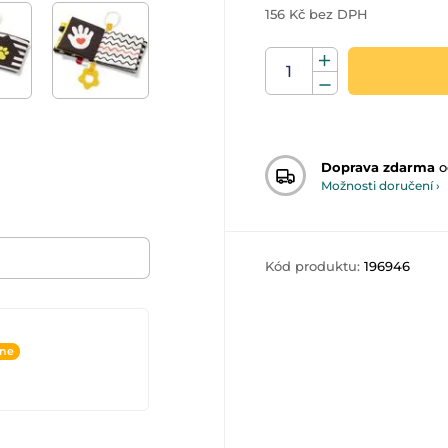
156 Kč bez DPH
Doprava zdarma
o
Možnosti doručení ›
Kód produktu:
196946
ine