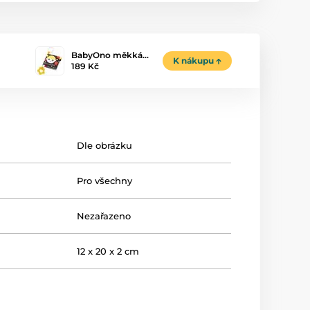
BabyOno měkká…
K nákupu
189 Kč
Dle obrázku
Pro všechny
Nezařazeno
12 x 20 x 2 cm