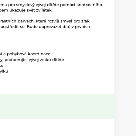
řena pro smyslový vývoj dítěte pomocí kontrastního
em ukazuje svět zvířátek.
astních barvách, které rozvíjí smysl pro zrak,
oustředit se. Bude doprovázet dítě v prvních
ní a pohybové koordinace
, podporující vývoj zraku dítěte
te
ýlku