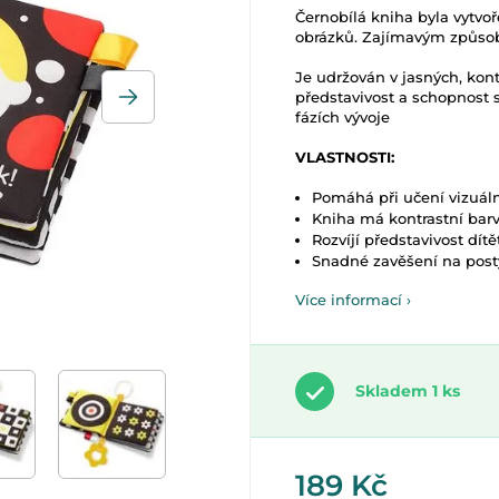
Černobílá kniha byla vytvo
obrázků. Zajímavým způsob
Je udržován v jasných, kontr
představivost a schopnost s
fázích vývoje
VLASTNOSTI:
Pomáhá při učení vizuál
Kniha má kontrastní barvy
Rozvíjí představivost dítě
Snadné zavěšení na post
Více informací ›
Skladem 1 ks
189 Kč