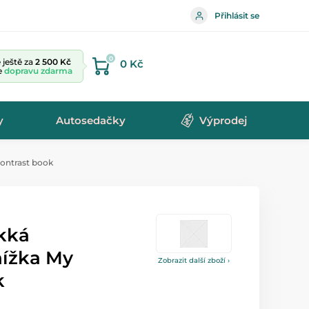
Přihlásit se
0
ještě za
2 500 Kč
0 Kč
te
dopravu zdarma
y
Autosedačky
Výprodej
ontrast book
kká
nížka My
Zobrazit další zboží ›
k