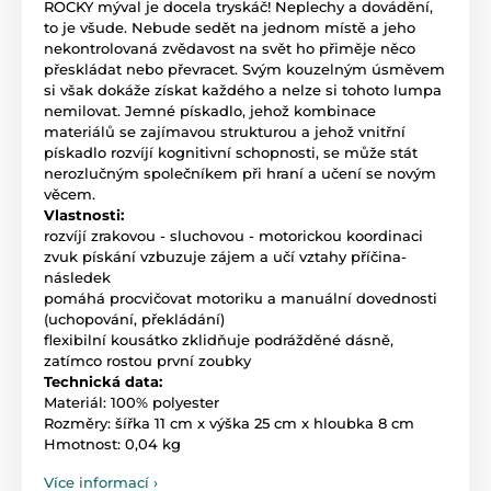
ROCKY mýval je docela tryskáč! Neplechy a dovádění,
to je všude. Nebude sedět na jednom místě a jeho
nekontrolovaná zvědavost na svět ho přiměje něco
přeskládat nebo převracet. Svým kouzelným úsměvem
si však dokáže získat každého a nelze si tohoto lumpa
nemilovat. Jemné pískadlo, jehož kombinace
materiálů se zajímavou strukturou a jehož vnitřní
pískadlo rozvíjí kognitivní schopnosti, se může stát
nerozlučným společníkem při hraní a učení se novým
věcem.
Vlastnosti:
rozvíjí zrakovou - sluchovou - motorickou koordinaci
zvuk pískání vzbuzuje zájem a učí vztahy příčina-
následek
pomáhá procvičovat motoriku a manuální dovednosti
(uchopování, překládání)
flexibilní kousátko zklidňuje podrážděné dásně,
zatímco rostou první zoubky
Technická data:
Materiál: 100% polyester
Rozměry: šířka 11 cm x výška 25 cm x hloubka 8 cm
Hmotnost: 0,04 kg
Více informací ›