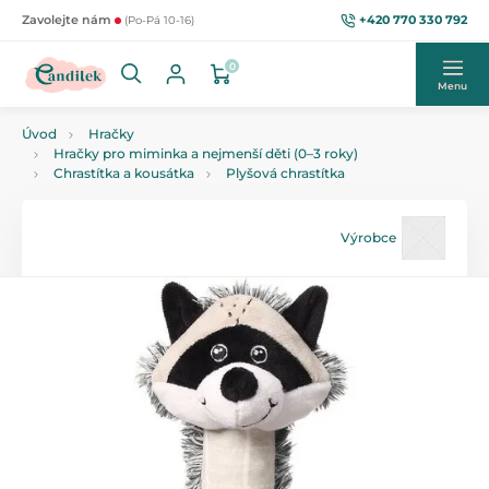
+420 770 330 792
Zavolejte nám
(Po-Pá 10-16)
0
Menu
Úvod
Hračky
Hračky pro miminka a nejmenší děti (0–3 roky)
Chrastítka a kousátka
Plyšová chrastítka
Výrobce