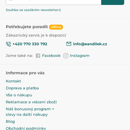
pomáhá procvičovat motoriku a manuální dovednosti
(uchopování, překládání)
Souhlas se zasíláním newsletterů
flexibilní kousátko zklidňuje podrážděné dásně,
zatímco rostou první zoubky
Technická data:
Potřebujete poradit
offline
Materiál: 100% polyester
Zákaznický servis je k dispozici
Rozměry: šířka 11 cm x výška 25 cm x hloubka 8 cm
Hmotnost: 0,04 kg
+420 770 330 792
info@eandilek.cz
Jsme také na:
Facebook
Instagram
Informace pro vás
Kontakt
Doprava a platba
Vše o nákupu
Reklamace a vrácení zboží
Náš bonusový program =
slevy na další nákupy
Blog
Obchodní podmínky