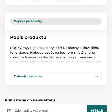
Popis a parametry
Popis produktu
ROCKY mýval je docela tryskáč! Neplechy a dovádění,
to je všude. Nebude sedět na jednom místě a jeho
nekontrolovaná zvědavost na svět ho přiměje něco
přeskládat nebo převracet. Svým kouzelným úsměvem
si však dokáže získat každého a nelze si tohoto lumpa
nemilovat. Jemné pískadlo, jehož kombinace
materiálů se zajímavou strukturou a jehož vnitřní
Zobrazit celý popis
pískadlo rozvíjí kognitivní schopnosti, se může stát
nerozlučným společníkem při hraní a učení se novým
věcem.
Vlastnosti:
Přihlaste se do newsletteru
rozvíjí zrakovou - sluchovou - motorickou koordinaci
zvuk pískání vzbuzuje zájem a učí vztahy příčina-
následek
Zde napište váš e-mail
Přihlásit