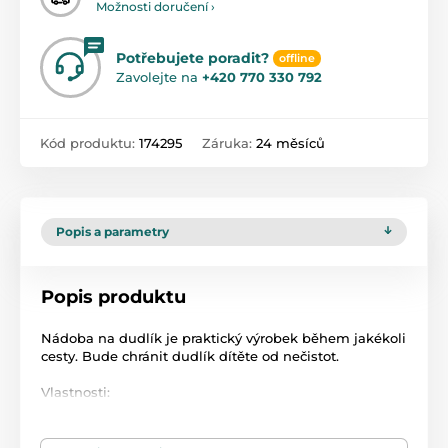
Možnosti doručení ›
Potřebujete poradit?
offline
Zavolejte na
+420 770 330 792
Kód produktu:
174295
Záruka:
24 měsíců
Popis a parametry
Popis produktu
Nádoba na dudlík je praktický výrobek během jakékoli
cesty. Bude chránit dudlík dítěte od nečistot.
Vlastnosti:
Poskytuje účinnou ochranu proti nečistotám na
procházce při cestování a doma