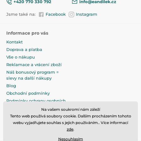
+420 770 330 792
info@eandilek.cz
Jsme také na:
Facebook
Instagram
Informace pro vás
Kontakt
Doprava a platba
Vše o nákupu
Reklamace a vrácení zboží
Náš bonusový program =
slevy na další nákupy
Blog
Obchodní podmínky
Podmínky ochrany osobních
údajů
Na vašem soukromí nám záleží
Na pečlivé zabalení klademe
Tento web používá soubory cookie. Dalším procházením tohoto
maximální důraz
webu vyjadřujete souhlas s jejich používáním.. Více informací
zde
.
Nesouhlasím