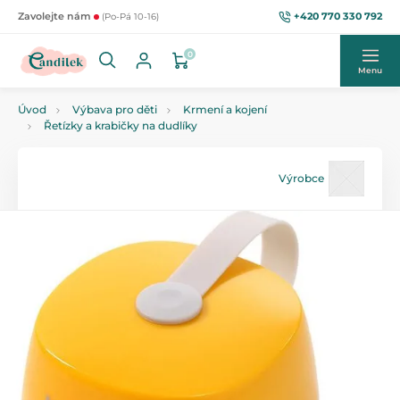
+420 770 330 792
Zavolejte nám
(Po-Pá 10-16)
0
Menu
Úvod
Výbava pro děti
Krmení a kojení
Řetízky a krabičky na dudlíky
Výrobce