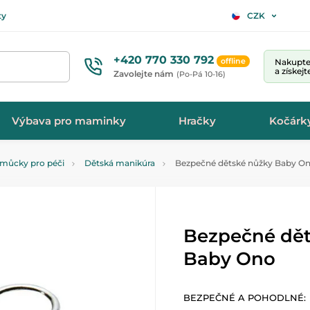
ty
CZK
+420 770 330 792
offline
Nakupte 
a získej
Zavolejte nám
(Po-Pá 10-16)
Výbava pro maminky
Hračky
Kočárk
můcky pro péči
Dětská manikúra
Bezpečné dětské nůžky Baby O
Bezpečné dět
Baby Ono
BEZPEČNÉ A POHODLNÉ: