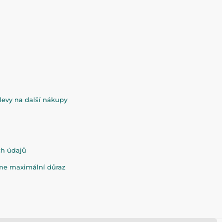
evy na další nákupy
ch údajů
eme maximální důraz