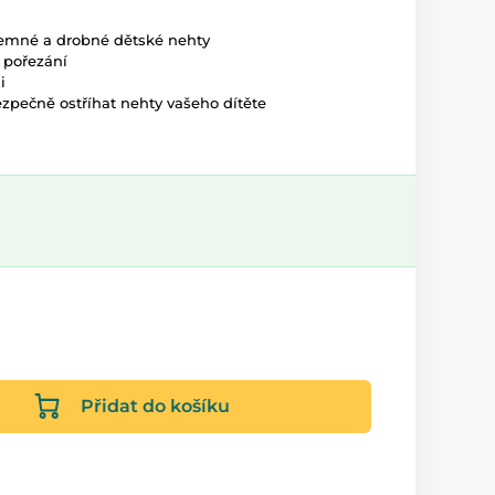
jemné a drobné dětské nehty
 pořezání
i
zpečně ostříhat nehty vašeho dítěte
Přidat do košíku