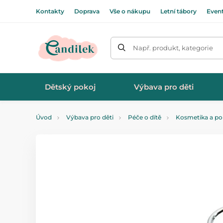
Kontakty
Doprava
Vše o nákupu
Letní tábory
Even
Např. produkt, kategorie
Dětský pokoj
Výbava pro děti
Úvod
Výbava pro děti
Péče o dítě
Kosmetika a po