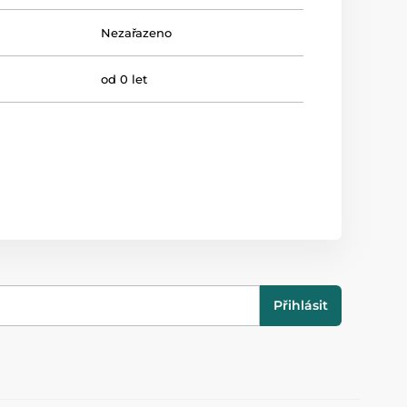
Nezařazeno
od 0 let
Přihlásit