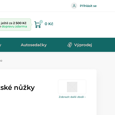
Přihlásit se
0
ještě za
2 500 Kč
0 Kč
te
dopravu zdarma
y
Autosedačky
Výprodej
no
ské nůžky
Zobrazit další zboží ›