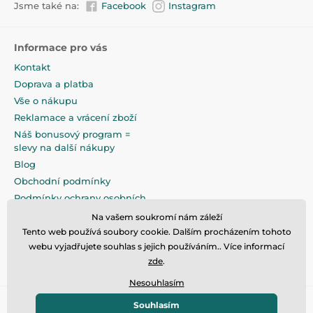
Jsme také na:
Facebook
Instagram
Informace pro vás
Kontakt
Doprava a platba
Vše o nákupu
Reklamace a vrácení zboží
Náš bonusový program =
slevy na další nákupy
Blog
Obchodní podmínky
Podmínky ochrany osobních
údajů
Na vašem soukromí nám záleží
Na pečlivé zabalení klademe
Tento web používá soubory cookie. Dalším procházením tohoto
maximální důraz
webu vyjadřujete souhlas s jejich používáním.. Více informací
zde
.
Nesouhlasím
Souhlasím
© 2026 www.eandilek.cz ⦁ E-shop vytvořila
SIMPLIA.cz