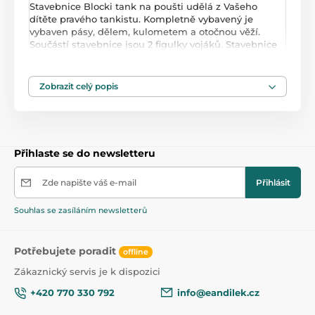
Stavebnice Blocki tank na poušti udělá z Vašeho
dítěte pravého tankistu. Kompletně vybavený je
vybaven pásy, dělem, kulometem a otočnou věží.
Součástí stavebnice jsou 2 figulky vojáků. Stavebnice
zaručí dětem mnoho hodin zábavy, pomůže jim
rozvíjet kreativitu, manuální dovednosti a zlepšuje
logické myšlení. Stavebnice je kompatibilní se
Zobrazit celý popis
stavebnicemi ostatních světových značek. Všechny
dílky stavebnice se velmi snadno propojují a jsou
vyrobeny z kvalitního plastu.
Přihlaste se do newsletteru
Zde napište váš e-mail
Přihlásit
Souhlas se zasíláním newsletterů
Potřebujete poradit
offline
Zákaznický servis je k dispozici
+420 770 330 792
info@eandilek.cz