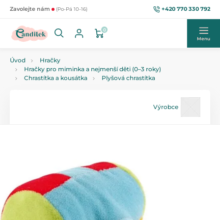
+420 770 330 792
Zavolejte nám
(Po-Pá 10-16)
0
Menu
Úvod
Hračky
Hračky pro miminka a nejmenší děti (0–3 roky)
Chrastítka a kousátka
Plyšová chrastítka
Výrobce