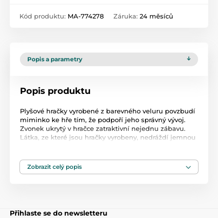
Kód produktu:
MA-774278
Záruka:
24 měsíců
Popis a parametry
Popis produktu
Plyšové hračky vyrobené z barevného veluru povzbudí
miminko ke hře tím, že podpoří jeho správný vývoj.
Zvonek ukrytý v hračce zatraktivní nejednu zábavu.
Látka, ze které jsou hračky vyrobeny, nedráždí jemnou
pokožku miminka. Hračky se snadno udržují v čistotě.
Zobrazit celý popis
Produkt je zařazen v kategoriích
Plyšová chrastítka
47,5
Přihlaste se do newsletteru