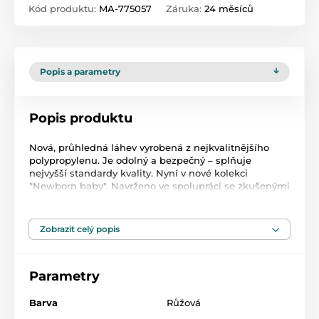
Kód produktu:
MA-775057
Záruka:
24 měsíců
Popis a parametry
Popis produktu
Nová, průhledná láhev vyrobená z nejkvalitnějšího
polypropylenu. Je odolný a bezpečný – splňuje
nejvyšší standardy kvality. Nyní v nové kolekci
"Newborn baby". Navrženo ve spolupráci se zkušenými
maminkami, umožňuje střídavé krmení bez rizika
častých kolik.
Zobrazit celý popis
Parametry
Barva
Růžová