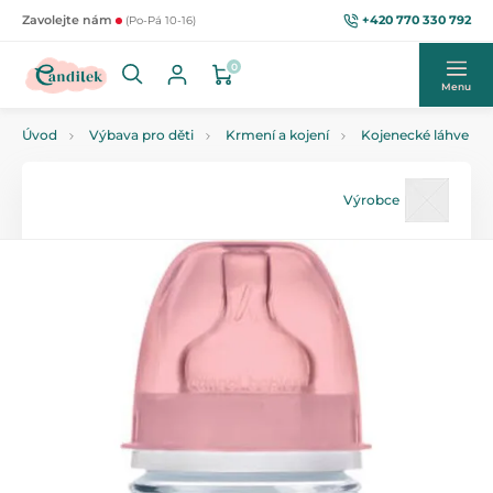
+420 770 330 792
Zavolejte nám
(Po-Pá 10-16)
0
Menu
Úvod
Výbava pro děti
Krmení a kojení
Kojenecké láhve
Výrobce