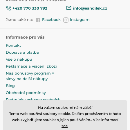
+420 770 330 792
info@eandilek.cz
Jsme také na:
Facebook
Instagram
Informace pro vás
Kontakt
Doprava a platba
Vše o nákupu
Reklamace a vrácení zboží
Náš bonusový program =
slevy na další nákupy
Blog
Obchodní podmínky
Podmínky ochrany osobních
údajů
Na vašem soukromí nám záleží
Na pečlivé zabalení klademe
Tento web používá soubory cookie. Dalším procházením tohoto
maximální důraz
webu vyjadřujete souhlas s jejich používáním.. Více informací
zde
.