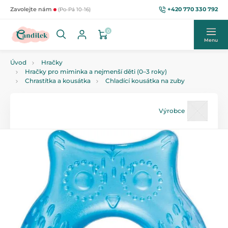
+420 770 330 792
Zavolejte nám
(Po-Pá 10-16)
0
Menu
Úvod
Hračky
Hračky pro miminka a nejmenší děti (0–3 roky)
Chrastítka a kousátka
Chladící kousátka na zuby
Výrobce