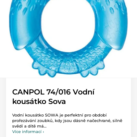
CANPOL 74/016 Vodní
kousátko Sova
Vodní kousátko SOWA je perfektní pro období
prořezávání zoubků, kdy jsou dásně načechrané, silně
svědí a dítě má...
Více informací ›