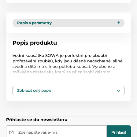
Popis a parametry
Popis produktu
Vodní kousátko SOWA je perfektní pro období
prořezávání zoubků, kdy jsou dásně načechrané, silně
svědí a dítě má silnou potřebu kousat. Vyrobeno z
měkkého materiálu, který se přizpůsobí dásním
dítěte. Různé tvary a barvy stimulují rozvoj zrakové a
pohybové koordinace dítěte. Kousátko je lehké a
šikovné, což usnadňuje batoleti jeho uchopení a
Zobrazit celý popis
držení v malých ručičkách. Určeno pro děti ve věku 0m
+. Před podáním kousátko dítěti vychlaďte v lednici.
Produkt je zařazen v kategoriích
Přihlaste se do newsletteru
Chladící kousátka na zuby
47,5
Zde napište váš e-mail
Přihlásit