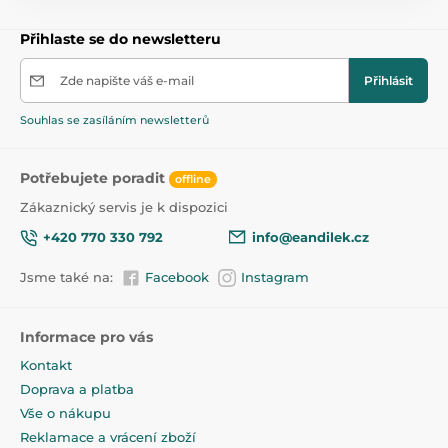
Ilustrační foto, barevné provedení se může lišit, dle
Přihlaste se do newsletteru
aktuální nabídky výrobce.
Chrastítko je vyrobeno z bezpečných materiálů (bez
Zde napište váš e-mail
Přihlásit
ostrých hran).
Souhlas se zasíláním newsletterů
Neobsahuje BPA.
Vhodné pro děti od narození 0m+.
Potřebujete poradit
offline
Zákaznický servis je k dispozici
1. jakost.
+420 770 330 792
info@eandilek.cz
Jsme také na:
Facebook
Instagram
Produkt je zařazen v kategoriích
Plastová a silikonová chrastítka a kousátka
Informace pro vás
Kontakt
47,5
Doprava a platba
Vše o nákupu
Reklamace a vrácení zboží