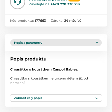
Zavolejte na
+420 770 330 792
Kód produktu:
177663
Záruka:
24 měsíců
Popis a parametry
Popis produktu
Chrastítko s kousátkem Canpol Babies.
Chrastítko s kousátkem je určeno dětem již od
narození.
Barevné korálky a intenzivní barvy zaujmou pozornost
dítěte.
Ideální velikost pro dětské ručičky.
Zobrazit celý popis
Nachlazené kousátko - uvolňuje bolest z rostoucích
zubů u dítěte.