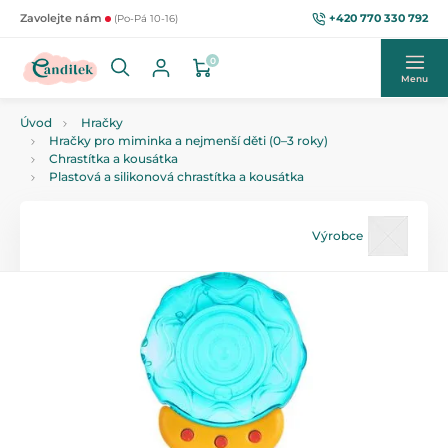
+420 770 330 792
Zavolejte nám
(Po-Pá 10-16)
0
Menu
Úvod
Hračky
Hračky pro miminka a nejmenší děti (0–3 roky)
Chrastítka a kousátka
Plastová a silikonová chrastítka a kousátka
Výrobce