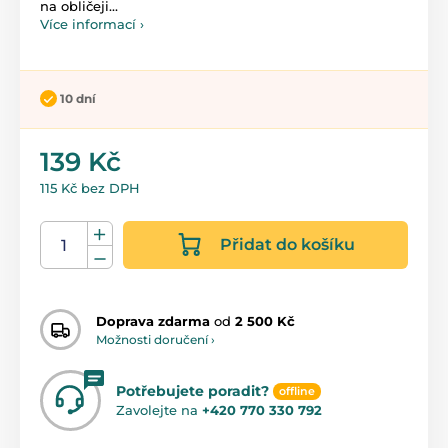
na obličeji...
Více informací ›
10 dní
139 Kč
115 Kč bez DPH
Přidat do košíku
Doprava zdarma
od
2 500 Kč
Možnosti doručení ›
Potřebujete poradit?
offline
Zavolejte na
+420 770 330 792