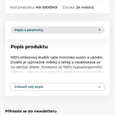
Kód produktu:
MA-5906949
Záruka:
24 měsíců
Popis a parametry
Popis produktu
100% silikonový dudlík vaše miminko uvolní a uklidní.
Dudlík je výjimečně měkký a lehký a neobtiskává se
na obličeji dítěte. Vyrobeno ze 100% hypoalergenního
silikonu - bez chuti a zápachu. Měkká elastická špička
symetrického tvaru dobře padne do úst dítěte bez
ohledu na to, jak je umístěna, a její tvar je považován
za nejpřirozenější. Symetrická špička dudlíku je pro
Zobrazit celý popis
většinu dětí nejsnáze přijatelná. Vyrobeno výhradně z
jednoho kusu pružného silikonu, který je velmi odolný,
nedeformuje se, nevysychá a nebarví. Dudlík je
příjemný k pokožce díky hedvábně jemnému
Přihlaste se do newsletteru
silikonovému povlaku. Speciálně navržený tvar štítku