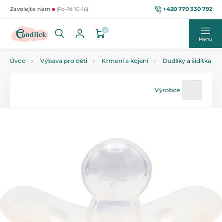
+420 770 330 792
Zavolejte nám
(Po-Pá 10-16)
0
Menu
Úvod
Výbava pro děti
Krmení a kojení
Dudlíky a šidítka
Výrobce