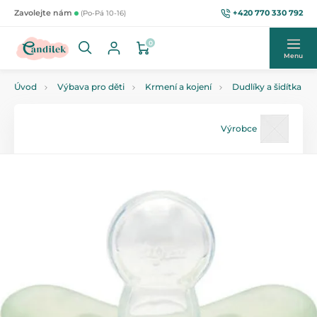
+420 770 330 792
Zavolejte nám
(Po-Pá 10-16)
0
Menu
Úvod
Výbava pro děti
Krmení a kojení
Dudlíky a šidítka
Výrobce