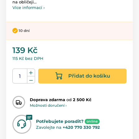
na obličeji...
Více informací ›
10 dní
139 Kč
115 Kč bez DPH
Přidat do košíku
Doprava zdarma
od
2 500 Kč
Možnosti doručení ›
Potřebujete poradit?
online
Zavolejte na
+420 770 330 792