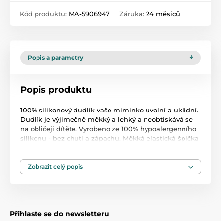
Kód produktu:
MA-5906947
Záruka:
24 měsíců
Popis a parametry
Popis produktu
100% silikonový dudlík vaše miminko uvolní a uklidní.
Dudlík je výjimečně měkký a lehký a neobtiskává se
na obličeji dítěte. Vyrobeno ze 100% hypoalergenního
silikonu - bez chuti a zápachu. Měkká elastická špička
symetrického tvaru dobře padne do úst dítěte bez
ohledu na to, jak je umístěna, a její tvar je považován
za nejpřirozenější. Symetrická špička dudlíku je pro
Zobrazit celý popis
většinu dětí nejsnáze přijatelná. Vyrobeno výhradně z
jednoho kusu pružného silikonu, který je velmi odolný,
nedeformuje se, nevysychá a nebarví. Dudlík je
příjemný k pokožce díky hedvábně jemnému
Přihlaste se do newsletteru
silikonovému povlaku. Speciálně navržený tvar štítku