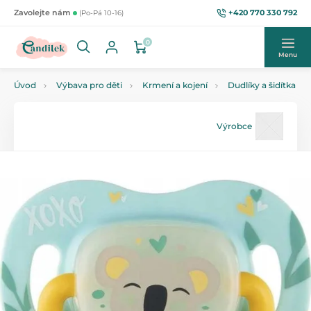
+420 770 330 792
Zavolejte nám
(Po-Pá 10-16)
0
Menu
Úvod
Výbava pro děti
Krmení a kojení
Dudlíky a šidítka
Výrobce