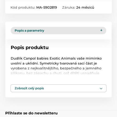
Kód produktu:
MA-5902819
Záruka:
24 měsíců
Popis a parametry
Popis produktu
Dudlík Canpol babies Exotic Animals vaše miminko
uvolní a uklidní. Symetricky tvarovaná sací část je
vyrobena z nejkvalitnějšího, bezpečného a jemného
silikonu, bez zápachu a chuti, což dítěti usnadňuje
přijetí dudlíku.
Větrací otvory ve štítu zajišťují volné dýchání a
Zobrazit celý popis
polykání slin. Speciálně navržený tvar štítu
minimalizuje otisky dudlíku na jemný obličej dítěte a
zabraňuje podráždění. Praktický úchyt na dudlíku
umožňuje připevnit dudlík a usnadňuje jeho podávání
dítěti. Střed dudlíku ve tmě svítí, což usnadňuje
Přihlaste se do newsletteru