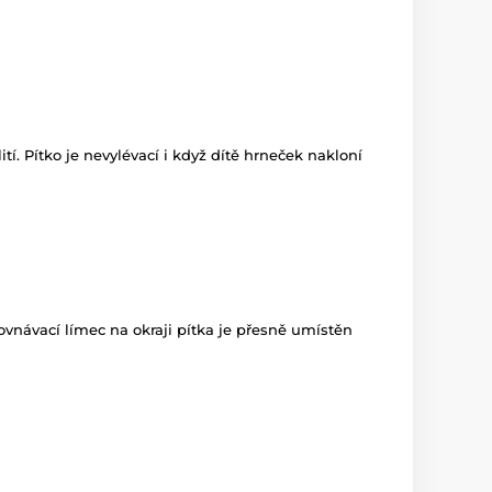
í. Pítko je nevylévací i když dítě hrneček nakloní
arovnávací límec na okraji pítka je přesně umístěn