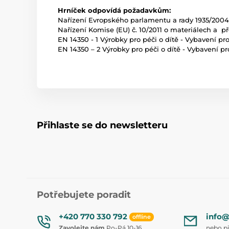
Hrníček odpovídá požadavkům:
Nařízení Evropského parlamentu a rady 1935/2004
Nařízení Komise (EU) č. 10/2011 o materiálech a 
EN 14350 - 1 Výrobky pro péči o dítě - Vybavení p
EN 14350 – 2 Výrobky pro péči o dítě - Vybavení p
Přihlaste se do newsletteru
Potřebujete poradit
+420 770 330 792
info@
offline
Zavolejte nám
Po-Pá 10-16
nebo p