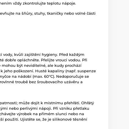
ením vždy zkontrolujte teplotu nápoje.
ňujte na šňůry, stuhy, tkaničky nebo volné části
í vody, kvůli zajištění hygieny. Před každým
 dobře opláchněte. Přelijte vroucí vodou. Při
ré mohou být neviditelné, ale kudy prochází
 k jeho poškození. Husté kapaliny (např. suspenze
 myčce na nádobí (max. 60°C). Nedoporučuje se
krovlnné troubě bez šroubovacího uzávěru a
patrnosti; může dojít k místnímu přehřátí. Ohřátý
ými nebo perlivými nápoji. Při vzniku přetlaku
echávejte výrobek na přímém slunci nebo na
použití. Ujistěte se, že je silikonové těsnění