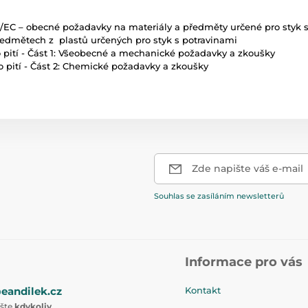
/EC – obecné požadavky na materiály a předměty určené pro styk 
předmětech z plastů určených pro styk s potravinami
ro pití - Část 1: Všeobecné a mechanické požadavky a zkoušky
ro pití - Část 2: Chemické požadavky a zkoušky
Zde napište váš e-mail
Souhlas se zasíláním newsletterů
Informace pro vás
eandilek.cz
Kontakt
ište
kdykoliv