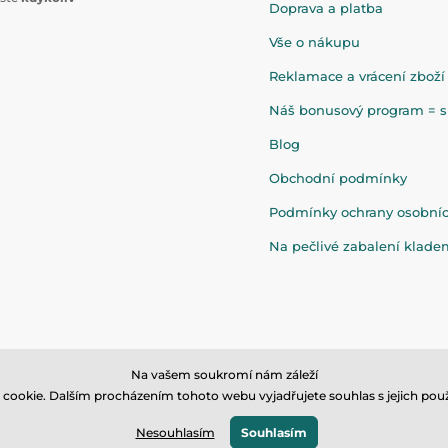
Doprava a platba
Vše o nákupu
Reklamace a vrácení zboží
Náš bonusový program = sl
Blog
Obchodní podmínky
Podmínky ochrany osobní
Na pečlivé zabalení klad
Na vašem soukromí nám záleží
cookie. Dalším procházením tohoto webu vyjadřujete souhlas s jejich použ
© 2026 www.eandilek.cz ⦁ E-shop vytvořila
SIMPLIA.cz
Nesouhlasím
Souhlasím