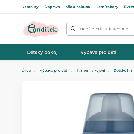
Kontakty
Doprava
Vše o nákupu
Letní tábory
Even
Např. produkt, kategorie
Dětský pokoj
Výbava pro děti
Úvod
Výbava pro děti
Krmení a kojení
Dětské hrn