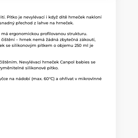
í. Pítko je nevylévací i když dítě hrneček nakloní
a snadný přechod z lahve na hrneček.
 a má ergonomickou profilovanou strukturu.
 čištění – hrnek nemá žádná zbytečná zákoutí,
eček se silikonovým pítkem o objemu 250 ml je
čištěním. Nevylévací hrneček Canpol babies se
yměnitelné silikonové pítko.
yčce na nádobí (max. 60°C) a ohřívat v mikrovlnné