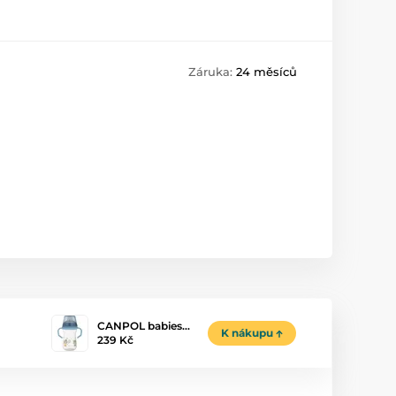
Záruka:
24 měsíců
CANPOL babies…
K nákupu
239 Kč