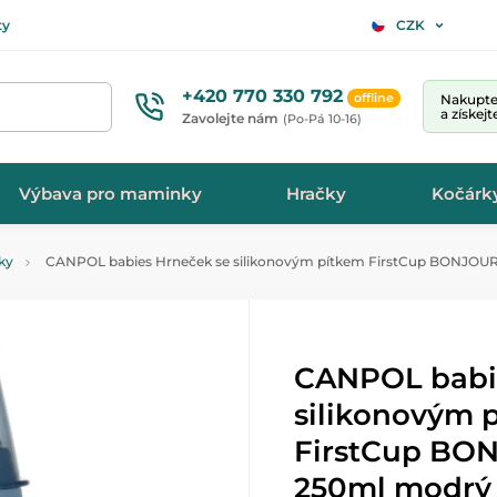
ty
CZK
+420 770 330 792
offline
Nakupte 
a získej
Zavolejte nám
(Po-Pá 10-16)
Výbava pro maminky
Hračky
Kočárk
ky
CANPOL babies Hrneček se silikonovým pítkem FirstCup BONJOU
CANPOL babi
silikonovým 
FirstCup BO
250ml modrý