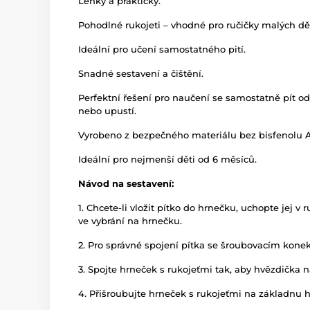
Lehký a praktický.
Pohodlné rukojeti – vhodné pro ručičky malých dět
Ideální pro učení samostatného pití.
Snadné sestavení a čištění.
Perfektní řešení pro naučení se samostatně pít od 
nebo upustí.
Vyrobeno z bezpečného materiálu bez bisfenolu A
Ideální pro nejmenší děti od 6 měsíců.​
Návod na sestavení:
1. Chcete-li vložit pítko do hrnečku, uchopte jej v
ve vybrání na hrnečku.
2. Pro správné spojení pítka se šroubovacím kone
3. Spojte hrneček s rukojeťmi tak, aby hvězdička 
4. Přišroubujte hrneček s rukojeťmi na základnu 