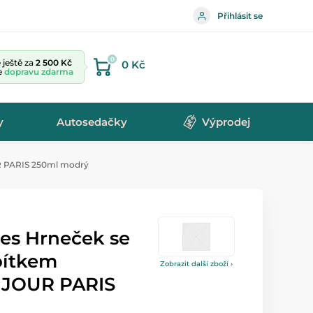
Přihlásit se
0
ještě za
2 500 Kč
0 Kč
te
dopravu zdarma
y
Autosedačky
Výprodej
R PARIS 250ml modrý
es Hrneček se
pítkem
Zobrazit další zboží ›
NJOUR PARIS