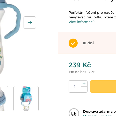
Perfektní řešení pro nauče
nevylévacímu pítku, které z
Více informací ›
10 dní
239 Kč
198 Kč bez DPH
Doprava zdarma
o