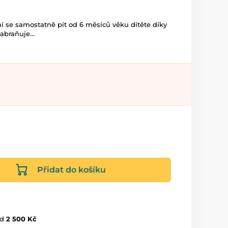
ní se samostatně pít od 6 měsíců věku dítěte díky
abraňuje...
Přidat do košíku
d
2 500 Kč