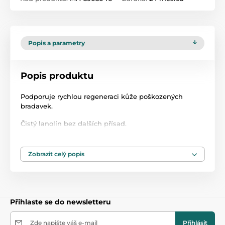
Popis a parametry
Popis produktu
Podporuje rychlou regeneraci kůže poškozených
bradavek.
Čistý lanolín bez dalších přísad.
Před kojením se nemusí umývat z prsu – bezpečné
pro matku i dítě
Zobrazit celý popis
Přináší úlevu během kojení.
Přírodní a hypoalergenní.
Přihlaste se do newsletteru
Perfektní velikost pro výbavičku do porodnice na
počátku kojení.
Zde napište váš e-mail
Přihlásit