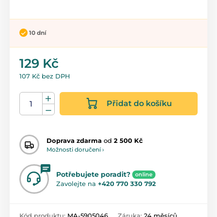
10 dní
129 Kč
107 Kč bez DPH
Přidat do košíku
Doprava zdarma
od
2 500 Kč
Možnosti doručení ›
Potřebujete poradit?
online
Zavolejte na
+420 770 330 792
Kód produktu:
MA-5905046
Záruka:
24 měsíců