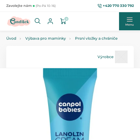
+420 770 330 792
Zavolejte nám
(Po-Pá 10-16)
0
Menu
Úvod
Výbava pro maminky
Prsní vložky a chrániče
Výrobce