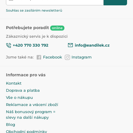
Návod k použití:
Mast aplikujte po kojení dítěte rozetřením na
Souhlas se zasíláním newsletterů
podrážděnou pokožku bradavek nebo použijte
profylakticky. Pro lepší výsledky doporučujeme začít
používat mast několik týdnů před porodem.
Potřebujete poradit
online
Zákaznický servis je k dispozici
Upozornění!
Nepoužívat! jestli jste alergická na lanolín. Skladujte
+420 770 330 792
info@eandilek.cz
při pokojové teplotě. pouze k zevnímu použití.
Jsme také na:
Facebook
Instagram
Testováno pod dohledem dermatologa a gynekologa.
Informace pro vás
Produkt je zařazen v kategoriích
Kontakt
Prsní vložky a chrániče
47,5
Doprava a platba
Vše o nákupu
Reklamace a vrácení zboží
Náš bonusový program =
slevy na další nákupy
Blog
Obchodní podmínky