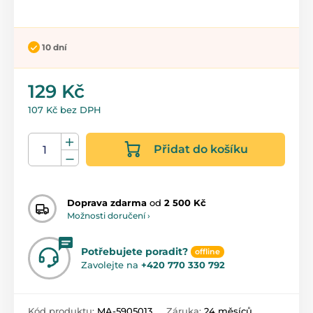
10 dní
129 Kč
107 Kč bez DPH
Přidat do košíku
Doprava zdarma
od
2 500 Kč
Možnosti doručení ›
Potřebujete poradit?
offline
Zavolejte na
+420 770 330 792
Kód produktu:
MA-5905013
Záruka:
24 měsíců