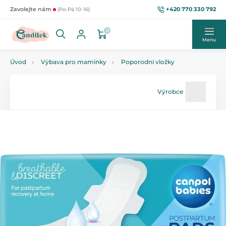
+420 770 330 792
Zavolejte nám
(Po-Pá 10-16)
0
Menu
Úvod
Výbava pro maminky
Poporodní vložky
Výrobce