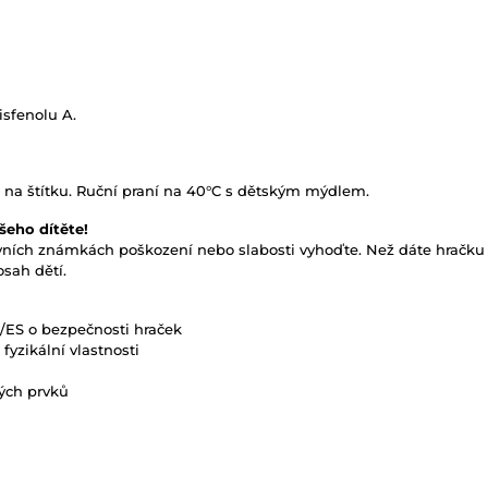
isfenolu A.
n na štítku. Ruční praní na 40°C s dětským mýdlem.
šeho dítěte!
rvních známkách poškození nebo slabosti vyhoďte. Než dáte hračku d
sah dětí.
ES o bezpečnosti hraček
fyzikální vlastnosti
tých prvků