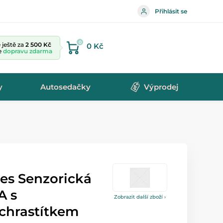
Přihlásit se
0
ještě za
2 500 Kč
0 Kč
te
dopravu zdarma
y
Autosedačky
Výprodej
es Senzorická
A s
Zobrazit další zboží ›
chrastítkem