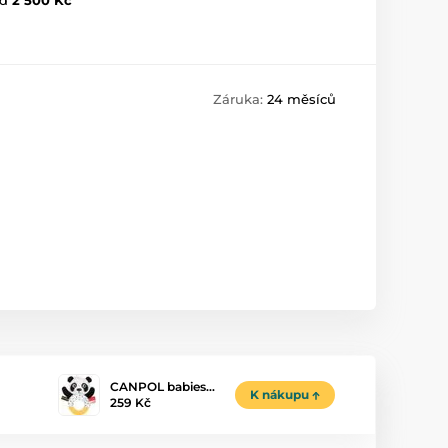
Záruka:
24 měsíců
CANPOL babies…
K nákupu
259 Kč