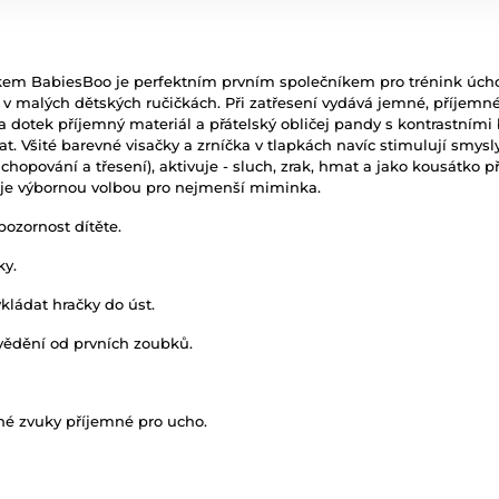
kem BabiesBoo je perfektním prvním společníkem pro trénink úcho
 v malých dětských ručičkách. Při zatřesení vydává jemné, příjemn
 dotek příjemný materiál a přátelský obličej pandy s kontrastními b
mat. Všité barevné visačky a zrníčka v tlapkách navíc stimulují sm
hopování a třesení), aktivuje - sluch, zrak, hmat a jako kousátko 
 je výbornou volbou pro nejmenší miminka.
pozornost dítěte.
ky.
vkládat hračky do úst.
vědění od prvních zoubků.
mné zvuky příjemné pro ucho.