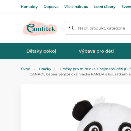
Kontakty
Doprava
Vše o nákupu
Letní tábory
Even
Např. produkt, kategorie
Dětský pokoj
Výbava pro děti
Úvod
Hračky
Hračky pro miminka a nejmenší děti (0–3
CANPOL babies Senzorická hračka PANDA s kousátkem a