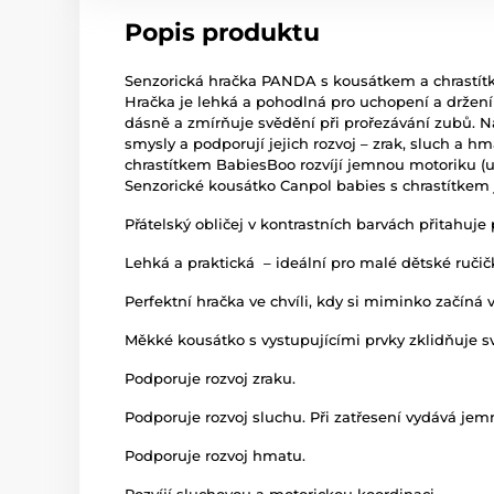
Popis produktu
Senzorická hračka PANDA s kousátkem a chrastít
Hračka je lehká a pohodlná pro uchopení a držení
dásně a zmírňuje svědění při prořezávání zubů. Na
smysly a podporují jejich rozvoj – zrak, sluch a h
chrastítkem BabiesBoo rozvíjí jemnou motoriku (uc
Senzorické kousátko Canpol babies s chrastítkem
Přátelský obličej v kontrastních barvách přitahuje 
Lehká a praktická – ideální pro malé dětské ručič
Perfektní hračka ve chvíli, kdy si miminko začíná 
Měkké kousátko s vystupujícími prvky zklidňuje s
Podporuje rozvoj zraku.
Podporuje rozvoj sluchu. Při zatřesení vydává je
Podporuje rozvoj hmatu.