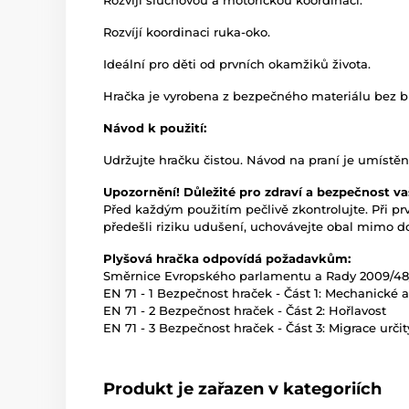
Rozvíjí sluchovou a motorickou koordinaci.
Rozvíjí koordinaci ruka-oko.
Ideální pro děti od prvních okamžiků života.
Hračka je vyrobena z bezpečného materiálu bez b
Návod k použití:
Udržujte hračku čistou. Návod na praní je umístě
Upozornění! Důležité pro zdraví a bezpečnost va
Před každým použitím pečlivě zkontrolujte. Při p
předešli riziku udušení, uchovávejte obal mimo do
Plyšová hračka odpovídá požadavkům:
Směrnice Evropského parlamentu a Rady 2009/48/
EN 71 - 1 Bezpečnost hraček - Část 1: Mechanické a 
EN 71 - 2 Bezpečnost hraček - Část 2: Hořlavost
EN 71 - 3 Bezpečnost hraček - Část 3: Migrace urči
Produkt je zařazen v kategoriích