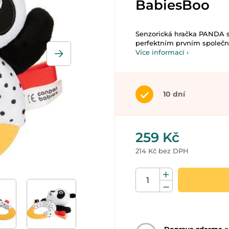
BabiesBoo
Senzorická hračka PANDA s
perfektním prvním společní
Více informací ›
10 dní
259 Kč
214 Kč bez DPH
Doprava zdarma
o