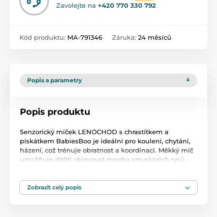
Zavolejte na
+420 770 330 792
Kód produktu:
MA-791346
Záruka:
24 měsíců
Popis a parametry
Popis produktu
Senzorický míček LENOCHOD s chrastítkem a
pískátkem BabiesBoo je ideální pro koulení, chytání,
házení, což trénuje obratnost a koordinaci. Měkký míč
umožňuje dítěti objevovat mnoho smyslových rysů –
šustění, vrzající prvky, barevné visačky a různé textury,
které jsou pro dítě zajímavé v době poznávání světa.
Míč má chrastítko, které je schované uvnitř a při hraní
Zobrazit celý popis
vydává jemné zvuky, které vybízí miminko k prolézání.
Senzorický míček Canpol babies je lehký, pohodlný na
uchopení, přizpůsobený malým dětským ručkám,