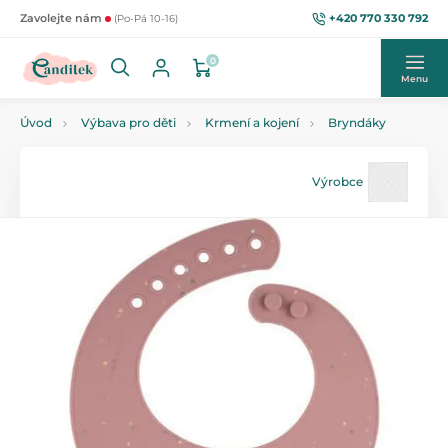
+420 770 330 792
Zavolejte nám
(Po-Pá 10-16)
0
Menu
Úvod
Výbava pro děti
Krmení a kojení
Bryndáky
Výrobce