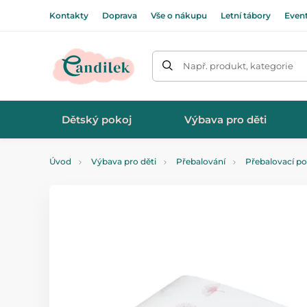
Kontakty
Doprava
Vše o nákupu
Letní tábory
Even
Např. produkt, kategorie
Dětský pokoj
Výbava pro děti
Úvod
Výbava pro děti
Přebalování
Přebalovací p