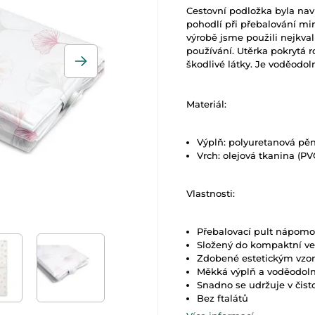
Cestovní podložka byla navr
pohodlí při přebalování mi
výrobě jsme použili nejkval
používání. Utěrka pokrytá r
škodlivé látky. Je voděodoln
Materiál:
Výplň: polyuretanová pě
Vrch: olejová tkanina (PV
Vlastnosti:
Přebalovací pult nápomo
Složený do kompaktní vel
Zdobené estetickým vzo
Měkká výplň a voděodol
Snadno se udržuje v čist
Bez ftalátů