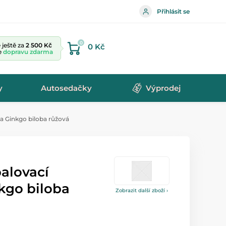
Přihlásit se
0
ještě za
2 500 Kč
0 Kč
te
dopravu zdarma
y
Autosedačky
Výprodej
a Ginkgo biloba růžová
alovací
kgo biloba
Zobrazit další zboží ›