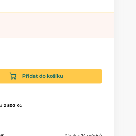
Přidat do košíku
d
2 500 Kč
991
Záruka:
24 měsíců