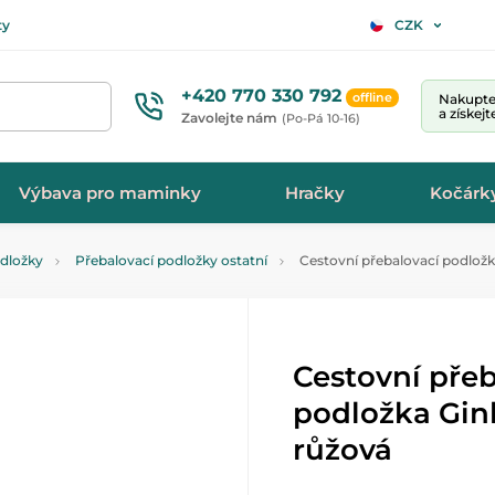
ty
CZK
+420 770 330 792
offline
Nakupte 
a získej
Zavolejte nám
(Po-Pá 10-16)
Výbava pro maminky
Hračky
Kočárk
odložky
Přebalovací podložky ostatní
Cestovní přebalovací podložk
Cestovní přeb
podložka Gin
růžová