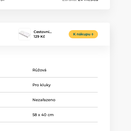
Cestovní…
K nákupu
129 Kč
Růžová
Pro kluky
Nezařazeno
58 x 40 cm