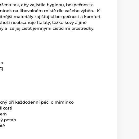
žena tak, aby zajistila hygienu, bezpečnost a
minek na libovolném místě dle vašeho výběru. K
itnější materiály zajišťující bezpečnost a komfort
ohoží neobsahuje ftaláty, těžké kovy a jiné
ý a lze jej čistit jemnými čisticími prostředky.
na
C)
cný při každodenní péči o miminko
ikosti
rem
ný potah
otě