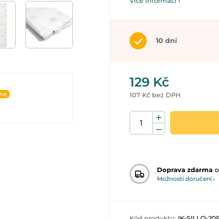
Více informací ›
10 dní
129 Kč
ine
107 Kč bez DPH
Doprava zdarma
o
Možnosti doručení ›
Kód produktu:
IK-SILLO-20