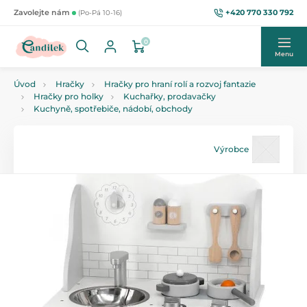
+420 770 330 792
Zavolejte nám
(Po-Pá 10-16)
0
Menu
Úvod
Hračky
Hračky pro hraní rolí a rozvoj fantazie
Hračky pro holky
Kuchařky, prodavačky
Kuchyně, spotřebiče, nádobí, obchody
Výrobce