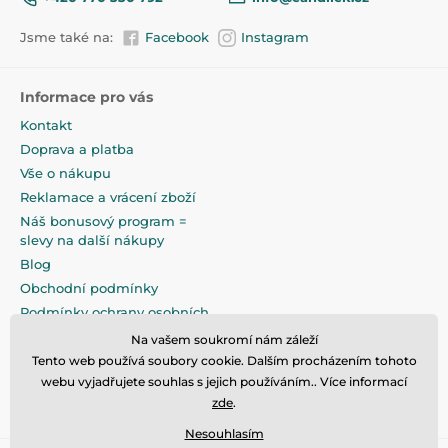
Jsme také na:
Facebook
Instagram
Informace pro vás
Kontakt
Doprava a platba
Vše o nákupu
Reklamace a vrácení zboží
Náš bonusový program =
slevy na další nákupy
Blog
Obchodní podmínky
Podmínky ochrany osobních
údajů
Na vašem soukromí nám záleží
Na pečlivé zabalení klademe
Tento web používá soubory cookie. Dalším procházením tohoto
maximální důraz
webu vyjadřujete souhlas s jejich používáním.. Více informací
zde
.
Nesouhlasím