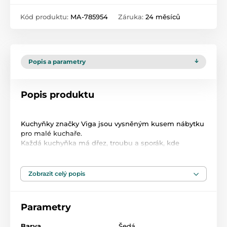
Kód produktu:
MA-785954
Záruka:
24 měsíců
Popis a parametry
Popis produktu
Kuchyňky značky Viga jsou vysněným kusem nábytku
pro malé kuchaře.
Každá kuchyňka má dřez, troubu a sporák, kde
můžete vytvořit oblíbené pokrmy pro celou rodinu.
Postav hrnec na sporák, jehož hořáky se rozsvítí, a
připrav libovolné jídlo pro panenky a medvídky. Vařič
Zobrazit celý popis
je vybaven potřebným příslušenstvím při vaření.
Sada obsahuje:
Parametry
- hrnec s pokličkou
- Pánev se smaženým vajíčkem
Barva
Šedá