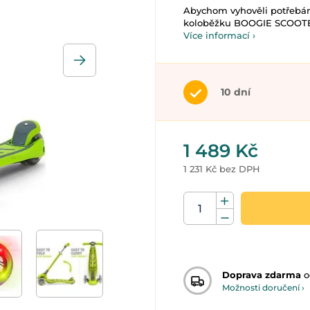
Abychom vyhověli potřebám
koloběžku BOOGIE SCOOTER.
Více informací ›
10 dní
1 489 Kč
1 231 Kč bez DPH
Doprava zdarma
o
Možnosti doručení ›