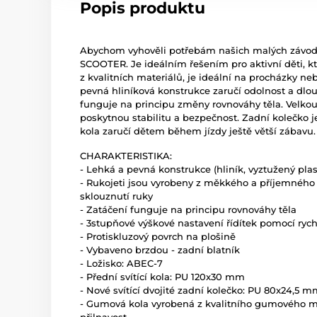
Popis produktu
Abychom vyhověli potřebám našich malých závodn
SCOOTER. Je ideálním řešením pro aktivní děti, k
z kvalitních materiálů, je ideální na procházky 
pevná hliníková konstrukce zaručí odolnost a dlou
funguje na principu změny rovnováhy těla. Velkou
poskytnou stabilitu a bezpečnost. Zadní kolečko je 
kola zaručí dětem během jízdy ještě větší zábavu.
CHARAKTERISTIKA:
- Lehká a pevná konstrukce (hliník, vyztužený plas
- Rukojeti jsou vyrobeny z měkkého a příjemného 
sklouznutí ruky
- Zatáčení funguje na principu rovnováhy těla
- 3stupňové výškové nastavení řídítek pomocí ryc
- Protiskluzový povrch na plošině
- Vybaveno brzdou - zadní blatník
- Ložisko: ABEC-7
- Přední svítící kola: PU 120x30 mm
- Nové svítící dvojité zadní kolečko: PU 80x24,5 
- Gumová kola vyrobená z kvalitního gumového mat