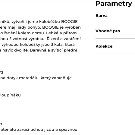
Parametry
Barva
íků, vytvořili jsme koloběžku BOOGIE
teré mají rády pohyb. BOOGIE je vyroben
Vhodné pro
nebo řádění kolem domu. Lehká a přitom
hou životnost výrobku. Řízení a zatáčení
 výhodou koloběžky jsou 3 kola, která
Kolekce
navíc dvojité. Barevná a svítící přední
t)
na dotyk materiálu, který zabraňuje
hloupínáku
mm
eriálu zaručí tichou jízdu a správnou