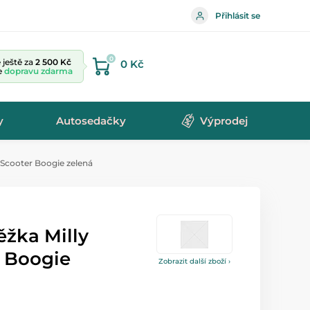
Přihlásit se
0
ještě za
2 500 Kč
0 Kč
te
dopravu zdarma
y
Autosedačky
Výprodej
 Scooter Boogie zelená
ěžka Milly
r Boogie
Zobrazit další zboží ›