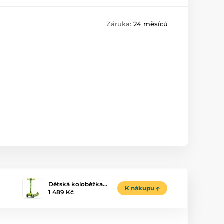
Záruka:
24 měsíců
Dětská koloběžka…
K nákupu
1 489 Kč