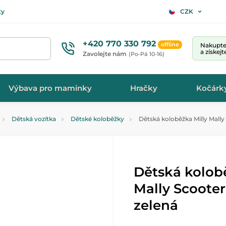
ty
CZK
+420 770 330 792
offline
Nakupte 
a získej
Zavolejte nám
(Po-Pá 10-16)
Výbava pro maminky
Hračky
Kočárk
Dětská vozítka
Dětské koloběžky
Dětská koloběžka Milly Mally
Dětská kolob
Mally Scoote
zelená