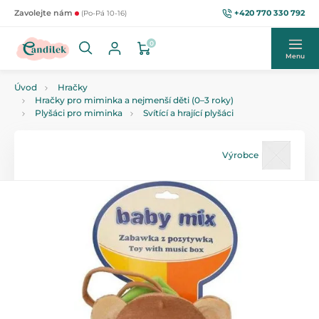
+420 770 330 792
Zavolejte nám
(Po-Pá 10-16)
0
Menu
Úvod
Hračky
Hračky pro miminka a nejmenší děti (0–3 roky)
Plyšáci pro miminka
Svítící a hrající plyšáci
Výrobce