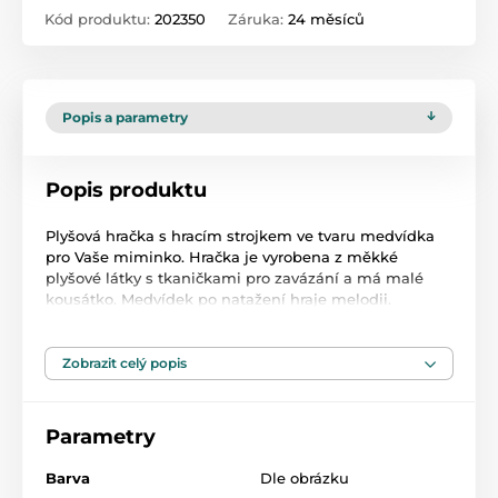
Kód produktu:
202350
Záruka:
24 měsíců
Popis a parametry
Popis produktu
Plyšová hračka s hracím strojkem ve tvaru medvídka
pro Vaše miminko. Hračka je vyrobena z měkké
plyšové látky s tkaničkami pro zavázání a má malé
kousátko. Medvídek po natažení hraje melodii.
Melodie hracího strojku upoutá zájem Vašeho dítěte a
uklidní ho. Je to ideální hračka pro malé děti. Hračka
rozvíjí smyslové vnímání dítěte a podněcuje jeho
Zobrazit celý popis
fantazii. Výška cca 23 cm. Hračka je vhodná pro děti od
12 měsíců.
Parametry
Váha: 0,18 kg
Barva
Dle obrázku