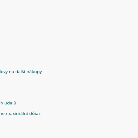
evy na další nákupy
ch údajů
eme maximální důraz