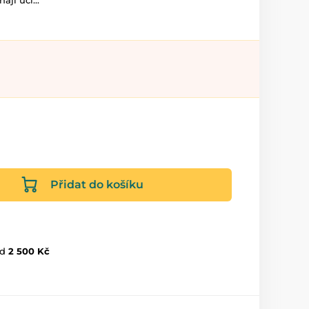
ají učí...
Přidat do košíku
d
2 500 Kč