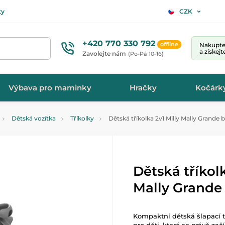
ty
CZK
+420 770 330 792
offline
Nakupte 
a získej
Zavolejte nám
(Po-Pá 10-16)
Výbava pro maminky
Hračky
Kočárk
Dětská vozítka
Tříkolky
Dětská tříkolka 2v1 Milly Mally Grande 
Dětská tříkolk
Mally Grande
Kompaktní dětská šlapací t