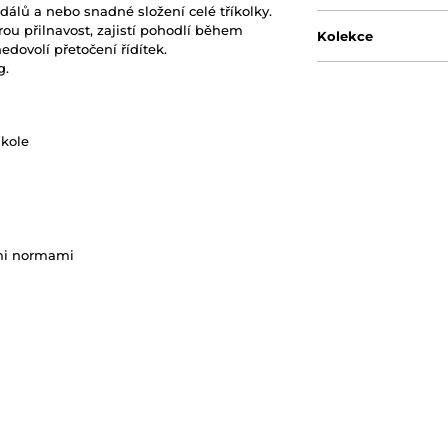
álů a nebo snadné složení celé tříkolky.
rou přilnavost, zajistí pohodlí během
Kolekce
dovolí přetočení řídítek.
g.
kole
ími normami