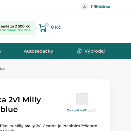
Přihlásit se
0
ještě za
2 500 Kč
0 Kč
te
dopravu zdarma
y
Autosedačky
Výprodej
blue
a 2v1 Milly
 blue
Zobrazit další zboží ›
říkolka Milly Mally 2v1 Grande je ideálním řešením