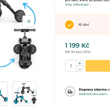
pro děti, které se právě začín
Více informací ›
10 dní
1 199 Kč
991 Kč bez DPH
Doprava zdarma
o
Možnosti doručení ›