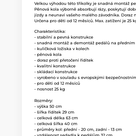
Velkou výhodou této tříkolky je snadná montáž ped
Pěnová kola výborně absorbují rázy, poskytují dob
jízdy a neunaví vašeho malého závodníka. Doraz ne
Určena pro děti od 12 měsíců. Max. zatížení je 25 k
Charakteristika:
- stabilní a pevná konstrukce
- snadná montáž a demontáž pedálů na předním 
- kuličková ložiska v kolech
- pěnová kola
- doraz proti přetočení řídítek
- kvalitní konstrukce
- skládací konstrukce
- vyrobeno v souladu s evropskými bezpečnostn
- pro děti od 12 měsíců
- nosnost 25 kg
Rozměry:
- výška 50 cm
- šířka řídítek 29 cm
- celková délka 63 cm
- celková šířka 40 cm
- průměry kol: přední - 20 cm, zadní - 13 cm
- vzdálenost sedadla k pedálům 32 cm