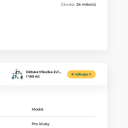
Záruka:
24 měsíců
Dětská tříkolka 2v1…
K nákupu
1 199 Kč
Modrá
Pro kluky