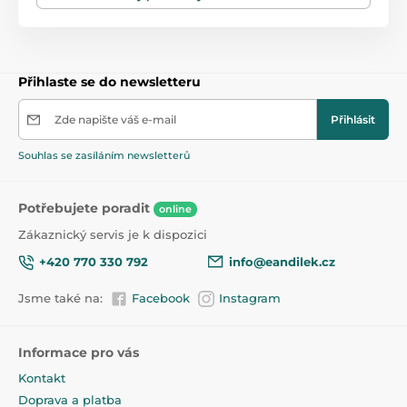
- dlouhá léta skvělé zábavy díky vysoce kvalitním
materiálům a zpracování
Věk
od 3 let
- záruka bezpečnosti - Třikolka má všechny potřebné
evropské certifikáty
Přihlaste se do newsletteru
Rozměry balení
76x40x27cm
- jasný návod a snadná montáž
Zde napište váš e-mail
Přihlásit
Maximální nosnost
25 kg
Souhlas se zasíláním newsletterů
Přední kolo
cca 24 cm
Potřebujete poradit
online
Zadní kola
cca 20 cm
Zákaznický servis je k dispozici
+420 770 330 792
info@eandilek.cz
Jsme také na:
Facebook
Instagram
Informace pro vás
Kontakt
Doprava a platba