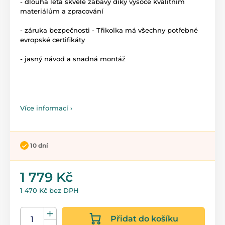
- dlouhá léta skvělé zábavy díky vysoce kvalitním
materiálům a zpracování
- záruka bezpečnosti - Třikolka má všechny potřebné
evropské certifikáty
- jasný návod a snadná montáž
Více informací ›
10 dní
1 779 Kč
1 470 Kč bez DPH
Přidat do košíku