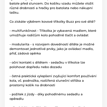
batole před sluncem. Do košíku vzadu můžete vložit
různé drobnosti a hračky pro batolata nebo nákupní
tašku.
Co získáte výběrem kovové tříkolky Buzz pro své dítě?
- multifunkčnost - Třikolka je vybavená madlem, které
umožňuje rodičům kolo pohodlně tlačit a ovládat
- modularita - s rozvojem dovedností dítěte je možné
demontovat jednotlivé prvky, jako je ovládací madlo,
příď, zádová opěrka
- oční kontakt s dítětem - sedačku v tříkolce lze
polohovat dopředu nebo dozadu
- četná praktická vylepšení zvyšující komfort používání
kola, vč. podnožka, rozšířená sluneční stříška a
prostorný košík na drobnosti
- požitek z jízdy - díky pohodlnému sedadlu a
opěradlu