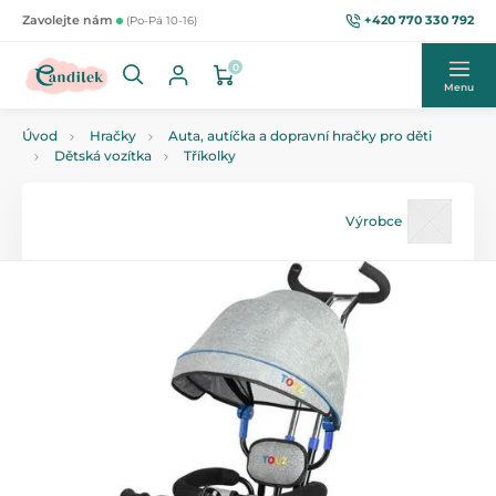
+420 770 330 792
Zavolejte nám
(Po-Pá 10-16)
0
Menu
Úvod
Hračky
Auta, autíčka a dopravní hračky pro děti
Dětská vozítka
Tříkolky
Výrobce