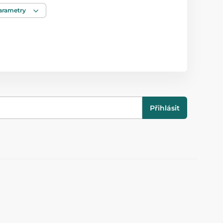
Holka
parametry
od 3 let
t
25 kg
27 cm
Přihlásit
22 cm