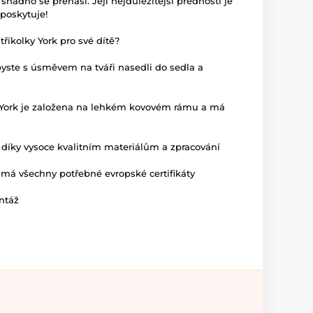
snadno se přenáší. Její nejdůležitější předností je
poskytuje!
říkolky York pro své dítě?
 abyste s úsměvem na tváři nasedli do sedla a
a York je založena na lehkém kovovém rámu a má
y díky vysoce kvalitním materiálům a zpracování
o má všechny potřebné evropské certifikáty
ntáž