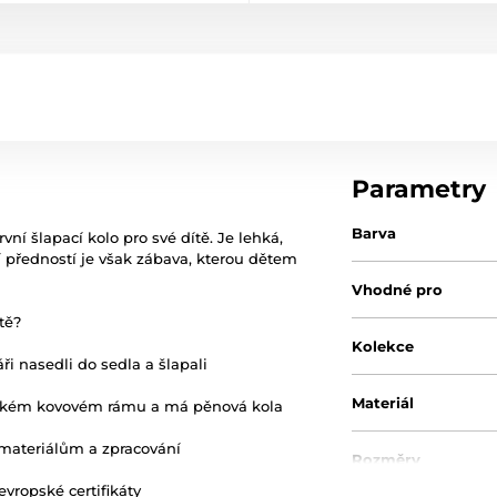
Parametry
Barva
první šlapací kolo pro své dítě. Je lehká,
í předností je však zábava, kterou dětem
Vhodné pro
tě?
Kolekce
ři nasedli do sedla a šlapali
Materiál
 lehkém kovovém rámu a má pěnová kola
 materiálům a zpracování
Rozměry
vropské certifikáty