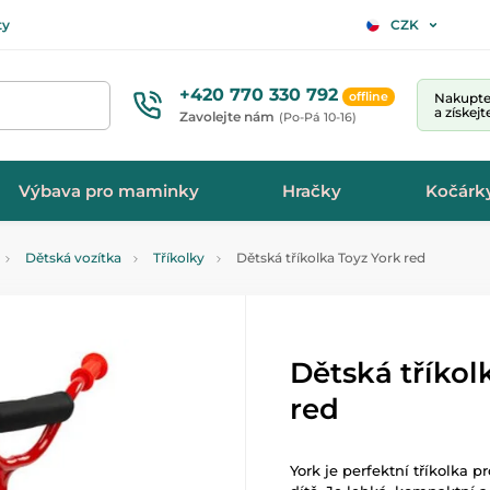
ty
CZK
+420 770 330 792
offline
Nakupte 
a získej
Zavolejte nám
(Po-Pá 10-16)
Výbava pro maminky
Hračky
Kočárk
Dětská vozítka
Tříkolky
Dětská tříkolka Toyz York red
Dětská tříkol
red
York je perfektní tříkolka pr