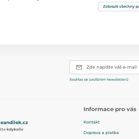
Pohlaví
Zobrazit všechny 
Věk
Maximální nosnos
Přední kolo
Zde napište váš e-mail
Zadní kola
Souhlas se zasíláním newsletterů
Informace pro vás
eandilek.cz
Kontakt
ište
kdykoliv
Doprava a platba