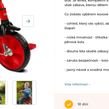
dítě. Je lehká, kompaktní a 
však zábava, kterou dětem 
Co získáte výběrem kovové t
- vzhled, který vás vybízí,
šlapali
- nízká hmotnost - tříkolk
pěnová kola
- dlouhá léta skvělé zábav
- záruka bezpečnosti - kol
- jasný návod a snadná mo
Více informací ›
10 dní