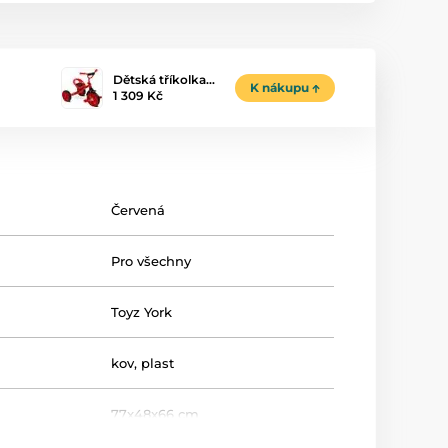
Dětská tříkolka…
K nákupu
1 309 Kč
Červená
Pro všechny
Toyz York
kov, plast
77x48x66 cm