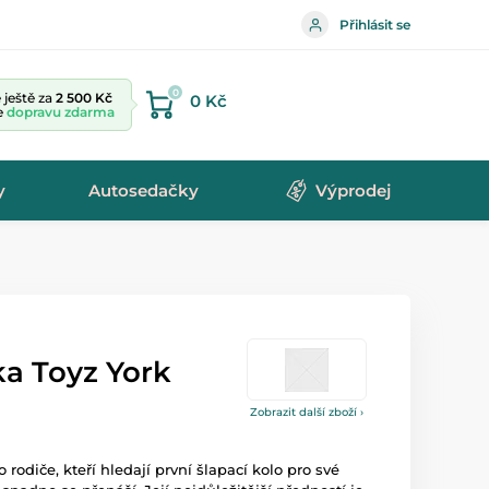
Přihlásit se
0
ještě za
2 500 Kč
0 Kč
te
dopravu zdarma
y
Autosedačky
Výprodej
ka Toyz York
Zobrazit další zboží ›
o rodiče, kteří hledají první šlapací kolo pro své