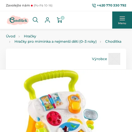
+420 770 330 792
Zavolejte nám
(Po-Pá 10-16)
0
Menu
Úvod
Hračky
Hračky pro miminka a nejmenší děti (0–3 roky)
Chodítka
Výrobce