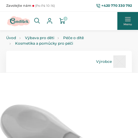
+420 770 330 792
Zavolejte nám
(Po-Pá 10-16)
0
Menu
Úvod
Výbava pro děti
Péče o dítě
Kosmetika a pomůcky pro péči
Výrobce