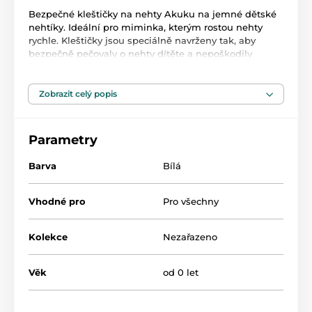
Bezpečné kleštičky na nehty Akuku na jemné dětské
nehtíky. Ideální pro miminka, kterým rostou nehty
rychle. Kleštičky jsou speciálně navrženy tak, aby
bezpečně pečovaly o nehty dítěte a nepoškodily
nehtovou kůžičku. Kleštičky jsou vyrobené z kvalitní
nerezové oceli.
Zobrazit celý popis
Uchovávejte mimo dohled a dosah dětí.
Aby se minimalizovalo riziko neočekávaného pohybu
dítěte, doporučujeme stříhat nehty ve spánku.
Parametry
Neobsahuje BPA.
Určeno pro děti od prvních dnů života.
Barva
Bílá
Vhodné pro
Pro všechny
Kolekce
Nezařazeno
Produkt je zařazen v kategoriích
Věk
od 0 let
Kosmetika a pomůcky pro péči
47,5