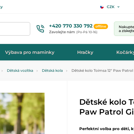
ty
CZK
+420 770 330 792
offline
Nakupte 
a získej
Zavolejte nám
(Po-Pá 10-16)
Výbava pro maminky
Hračky
Kočárk
Dětská vozítka
Dětská kola
Dětské kolo Toimsa 12" Paw Patrol 
Dětské kolo T
Paw Patrol Gi
Perfektní volba pro děti, kt