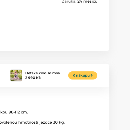
Záruka:
24 měsíců
Dětské kolo Toimsa…
K nákupu
2 990 Kč
ýškou 98-112 cm.
povolenou hmotností jezdce 30 kg.