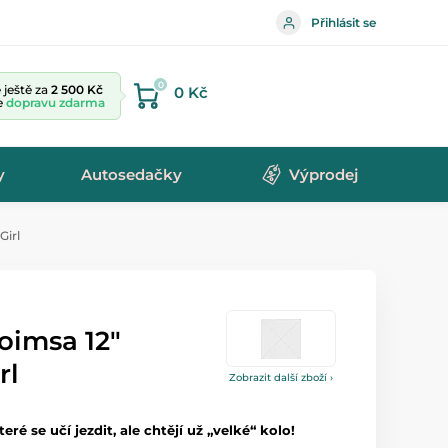
Přihlásit se
0
ještě za
2 500 Kč
0 Kč
te
dopravu zdarma
y
Autosedačky
Výprodej
Girl
oimsa 12"
rl
Zobrazit další zboží ›
eré se učí jezdit, ale chtějí už „velké“ kolo!