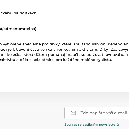
áčkami na řídítkách
ná/odmontovatelná)
lo vytvořené speciálně pro dívky, které jsou fanoušky oblíbeného an
budí je k trávení času venku a venkovním aktivitám. Díky 12palcový
anní kolečka, která dětem pomáhají naučit se udržovat rovnováhu a do
traktivitu a dělá z kola atrakci pro každého malého cyklistu.
Zde napište váš e-mail
Souhlas se zasíláním newsletterů