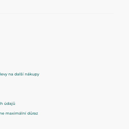
evy na další nákupy
ch údajů
eme maximální důraz