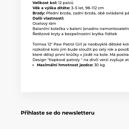
Velikost kol:
12 palců
Věk a výška dítěte:
3–5 let, 98–112 cm
Brzdy:
Přední brzda, zadní brzda, obě ovládané p
Další vlastnosti:
Ocelový rám
Balanční kolečka v balení (snadno namontovatel
Řetězové kryty a bezpečnostní krytka řídítek
Toimsa 12" Paw Patrol Girl je neobvyklé dětské ko
rozkošné kolo jim bude sloužit po celý rok a povz
které dělají první krůčky v jízdě na kole. Má postr
Design "tlapkové patroly " na dívčí verzi zvyšuje a
Maximální hmotnost jezdce:
30 kg
Přihlaste se do newsletteru