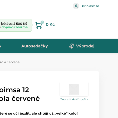
Přihlásit se
0
ještě za
2 500 Kč
0 Kč
te
dopravu zdarma
y
Autosedačky
Výprodej
rola červené
oimsa 12
ola červené
Zobrazit další zboží ›
eré se učí jezdit, ale chtějí už „velké“ kolo!