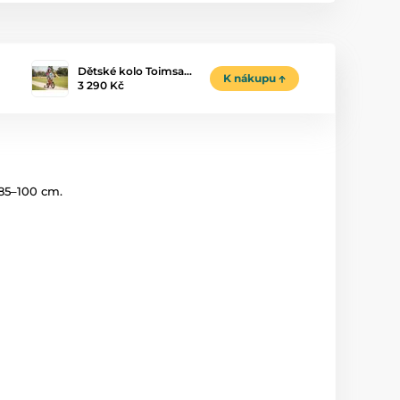
Dětské kolo Toimsa…
K nákupu
3 290 Kč
 85–100 cm.