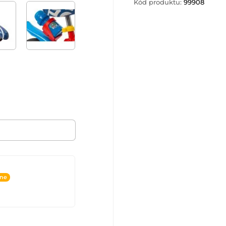
Kód produktu:
99908
ine