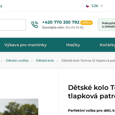
ty
CZK
+420 770 330 792
offline
Nakupte 
a získej
Zavolejte nám
(Po-Pá 10-16)
Výbava pro maminky
Hračky
Kočárk
Dětská vozítka
Dětská kola
Dětské kolo Toimsa 12 tlapková pat
Dětské kolo T
tlapková patr
Perfektní volba pro děti, kt