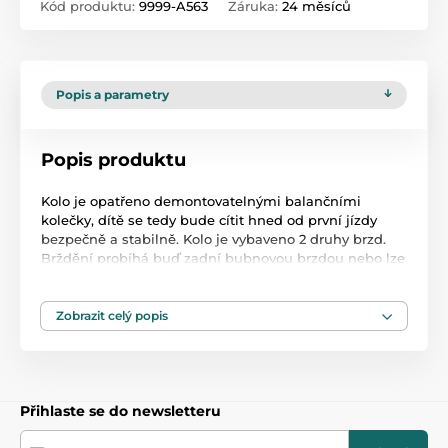
Kód produktu:
9999-A563
Záruka:
24 měsíců
Popis a parametry
Popis produktu
Kolo je opatřeno demontovatelnými balančními
kolečky, dítě se tedy bude cítit hned od první jízdy
bezpečně a stabilně. Kolo je vybaveno 2 druhy brzd.
Brždění probíhá buď zadní bubnovou brzdou nebo lze
použít přední pákovou brzdu. Obě brzdy se ovládají
pomocí páček umístěných na řídítkách. Proti
nechtěnému namotání nohavice nebo tkaničky do
Zobrazit celý popis
řetězu má kolo kryt s barevným potiskem, který
zakrývá celý řetěz. Sedadlo i řídítka jsou výškově
nastavitelné. Na řídítkách je umístěn košíček. V zadní
části je připevněný nosič s lahví na pití.
Přihlaste se do newsletteru
Informace k montáži: