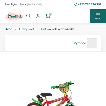
+420 770 330 792
Zavolejte nám
(Po-Pá 10-16)
0
Menu
Úvod
Hravý svět
Dětská kola a odrážedla
Výrobce