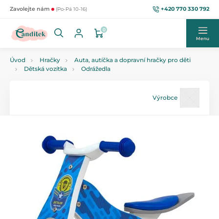
+420 770 330 792
Zavolejte nám
(Po-Pá 10-16)
0
Menu
Úvod
Hračky
Auta, autíčka a dopravní hračky pro děti
Dětská vozítka
Odrážedla
Výrobce