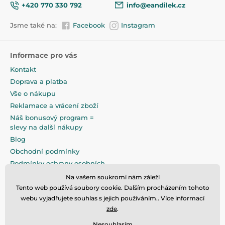
- šířka odrážedla - 2 kola: cca 39 cm
+420 770 330 792
info@eandilek.cz
- šířka řídítek: cca 39 cm
- výška řídítek 46 cm
Jsme také na:
Facebook
Instagram
- výška sedadla 29,31,33, a 35 cm - tříkolka
- výška sedadla 30,32,34 a 36 cm odrážedo - 2 kola
- průměr koleček 22 cm
Informace pro vás
- celková délka cca 75 cm
Kontakt
Váha
Doprava a platba
- tříkolka cca: 2,5 kg
Vše o nákupu
- odrážedlo - 2 kola - cca 2 kg
Reklamace a vrácení zboží
Náš bonusový program =
slevy na další nákupy
Blog
Obchodní podmínky
Produkt je zařazen v kategoriích
Podmínky ochrany osobních
údajů
Na vašem soukromí nám záleží
Odrážedla
40
Na pečlivé zabalení klademe
Tento web používá soubory cookie. Dalším procházením tohoto
maximální důraz
webu vyjadřujete souhlas s jejich používáním.. Více informací
zde
.
Nesouhlasím