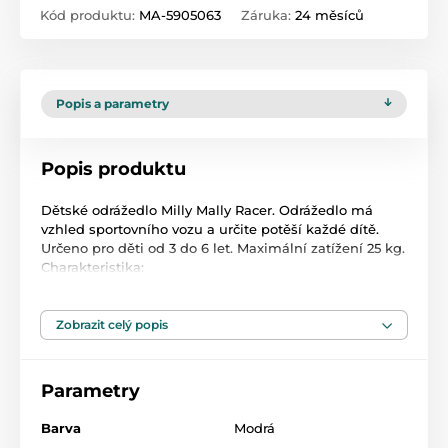
Kód produktu:
MA-5905063
Záruka:
24 měsíců
Popis a parametry
Popis produktu
Dětské odrážedlo Milly Mally Racer. Odrážedlo má
vzhled sportovního vozu a určite potěší každé dítě.
Určeno pro děti od 3 do 6 let. Maximální zatížení 25 kg.
Charakteristika:
- otočná přední kola
- interaktivní volant umožňuje změnu směru jízdy
- pohodlné držadlo pro jízdu
Zobrazit celý popis
- prostor (zavazadlový prostor) pro hračky
- sedadlo s modelem simulujícím prošívané kůže
- plastová kola
Parametry
- moderní vzhled
- ochrana proti převrácení vozu
Barva
Modrá
Rozměry: vxdxš: 39,5x65x29 cm