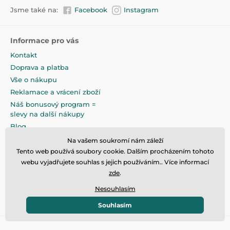
Jsme také na:
Facebook
Instagram
Informace pro vás
Kontakt
Doprava a platba
Vše o nákupu
Reklamace a vrácení zboží
Náš bonusový program =
slevy na další nákupy
Blog
Obchodní podmínky
Na vašem soukromí nám záleží
Podmínky ochrany osobních
Tento web používá soubory cookie. Dalším procházením tohoto
údajů
webu vyjadřujete souhlas s jejich používáním.. Více informací
zde
.
Na pečlivé zabalení klademe
maximální důraz
Nesouhlasím
Souhlasím