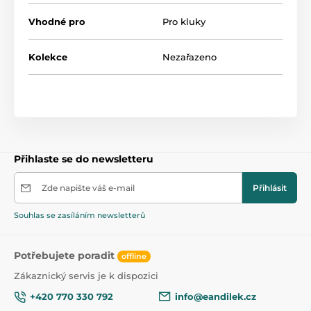
Výška odrážedla po volant je 39,5 cm. Výška odrážedla
po opěrku je 23 cm. Průměr kola je 14 cm. Pro děti od 3
Vhodné pro
Pro kluky
let.
Kolekce
Nezařazeno
Přihlaste se do newsletteru
Zde napište váš e-mail
Přihlásit
Souhlas se zasíláním newsletterů
Potřebujete poradit
offline
Zákaznický servis je k dispozici
+420 770 330 792
info@eandilek.cz