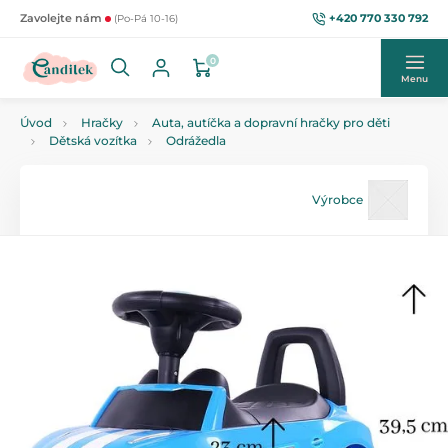
+420 770 330 792
Zavolejte nám
(Po-Pá 10-16)
0
Menu
Úvod
Hračky
Auta, autíčka a dopravní hračky pro děti
Dětská vozítka
Odrážedla
Výrobce