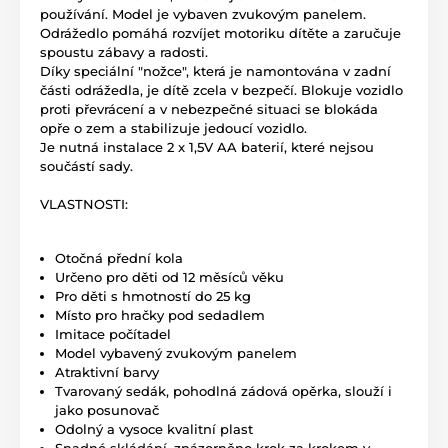
používání. Model je vybaven zvukovým panelem.
Odrážedlo pomáhá rozvíjet motoriku dítěte a zaručuje
spoustu zábavy a radosti.
Díky speciální "nožce", která je namontována v zadní
části odrážedla, je dítě zcela v bezpečí. Blokuje vozidlo
proti převrácení a v nebezpečné situaci se blokáda
opře o zem a stabilizuje jedoucí vozidlo.
Je nutná instalace 2 x 1,5V AA baterií, které nejsou
součástí sady.
VLASTNOSTI:
Otočná přední kola
Určeno pro děti od 12 měsíců věku
Pro děti s hmotností do 25 kg
Místo pro hračky pod sedadlem
Imitace počítadel
Model vybavený zvukovým panelem
Atraktivní barvy
Tvarovaný sedák, pohodlná zádová opěrka, slouží i
jako posunovač
Odolný a vysoce kvalitní plast
Snadné skládání, znázorněno krok za krokem v