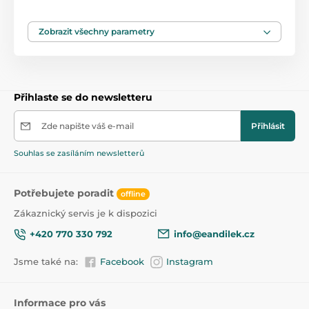
Model vybavený zvukovým panelem
Atraktivní barvy
Zobrazit všechny parametry
Tvarovaný sedák, pohodlná zádová opěrka, slouží i
jako posunovač
Odolný a vysoce kvalitní plast
Přihlaste se do newsletteru
Snadné skládání, znázorněno krok za krokem v
přiloženém návodu
Zde napište váš e-mail
Přihlásit
Souhlas se zasíláním newsletterů
ROZMĚRY:
Délka 84 cm
Potřebujete poradit
offline
Šířka vozu 28 cm
Zákaznický servis je k dispozici
Průměr kola 14 cm
+420 770 330 792
info@eandilek.cz
Výška k sedáku 22,5 cm
Jsme také na:
Facebook
Instagram
Hmotnost 2,48 kg, s krabicí 3,25 kg
Rozměry balení: délka 65 cm, šířka 30 cm, výška 25
Informace pro vás
cm