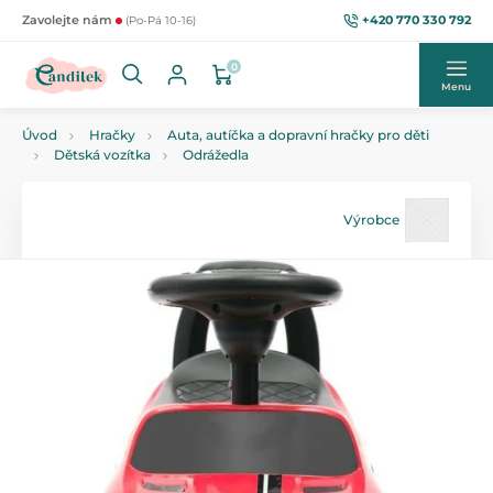
+420 770 330 792
Zavolejte nám
(Po-Pá 10-16)
0
Menu
Úvod
Hračky
Auta, autíčka a dopravní hračky pro děti
Dětská vozítka
Odrážedla
Výrobce