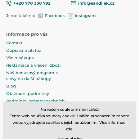
Šířka: 26 cm
+420 770 330 792
info@eandilek.cz
Délka: 60 cm
Jsme také na:
Facebook
Instagram
ROZMĚRY BALENÍ:
Délka: 63 cm
Šířka: 29 cm
Informace pro vás
Výška: 27 cm
Kontakt
Čistá hmotnost: 2,7 kg
Hrubá hmotnost: 2,7 kg: 3,5 kg
Doprava a platba
Vše o nákupu
Reklamace a vrácení zboží
Náš bonusový program =
slevy na další nákupy
Blog
Obchodní podmínky
Podmínky ochrany osobních
údajů
Na vašem soukromí nám záleží
Na pečlivé zabalení klademe
Tento web používá soubory cookie. Dalším procházením tohoto
maximální důraz
webu vyjadřujete souhlas s jejich používáním.. Více informací
zde
.
Nesouhlasím