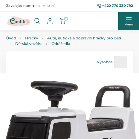
+420 770 330 792
Zavolejte nám
(Po-Pá 10-16)
0
Menu
Úvod
Hračky
Auta, autíčka a dopravní hračky pro děti
Dětská vozítka
Odrážedla
Výrobce