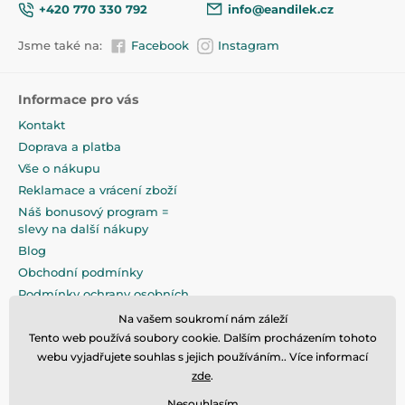
Šířka: 26 cm
+420 770 330 792
info@eandilek.cz
Délka: 60 cm
Jsme také na:
Facebook
Instagram
ROZMĚRY BALENÍ:
Délka: 63 cm
Šířka: 29 cm
Informace pro vás
Výška: 27 cm
Kontakt
Čistá hmotnost: 2,7 kg
Hrubá hmotnost: 2,7 kg: 3,5 kg
Doprava a platba
Vše o nákupu
Reklamace a vrácení zboží
Náš bonusový program =
slevy na další nákupy
Blog
Obchodní podmínky
Podmínky ochrany osobních
údajů
Na vašem soukromí nám záleží
Na pečlivé zabalení klademe
Tento web používá soubory cookie. Dalším procházením tohoto
maximální důraz
webu vyjadřujete souhlas s jejich používáním.. Více informací
zde
.
Nesouhlasím