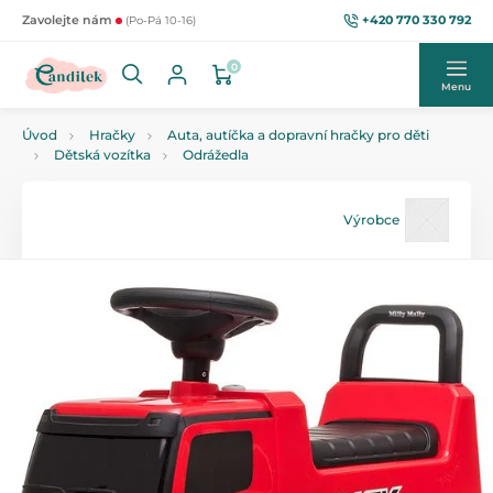
+420 770 330 792
Zavolejte nám
(Po-Pá 10-16)
0
Menu
Úvod
Hračky
Auta, autíčka a dopravní hračky pro děti
Dětská vozítka
Odrážedla
Výrobce