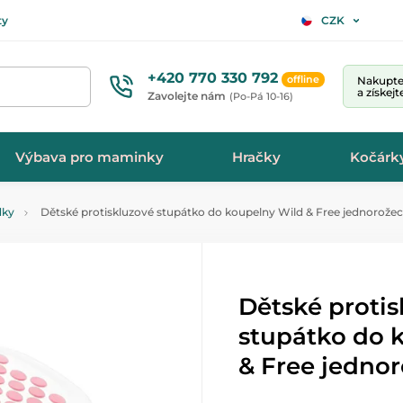
ty
CZK
+420 770 330 792
offline
Nakupte 
a získej
Zavolejte nám
(Po-Pá 10-16)
Výbava pro maminky
Hračky
Kočárk
dky
Dětské protiskluzové stupátko do koupelny Wild & Free jednorožec 
Dětské proti
stupátko do 
& Free jednor