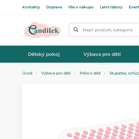
Kontakty
Doprava
Vše o nákupu
Letní tábory
Even
Např. produkt, kategorie
Dětský pokoj
Výbava pro děti
Úvod
Výbava pro děti
Péče o dítě
Stupátka, schů