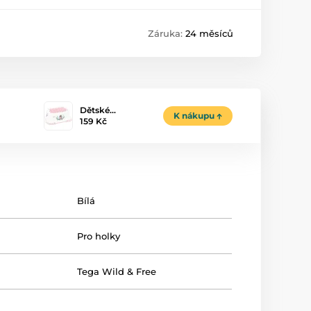
Záruka:
24 měsíců
Dětské…
K nákupu
159 Kč
Bílá
Pro holky
Tega Wild & Free