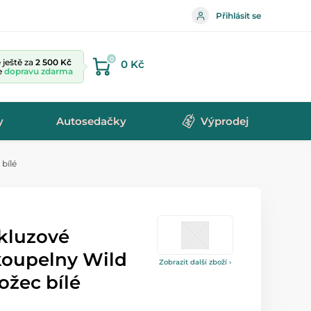
Přihlásit se
0
ještě za
2 500 Kč
0 Kč
te
dopravu zdarma
y
Autosedačky
Výprodej
bílé
skluzové
koupelny Wild
Zobrazit další zboží ›
ožec bílé