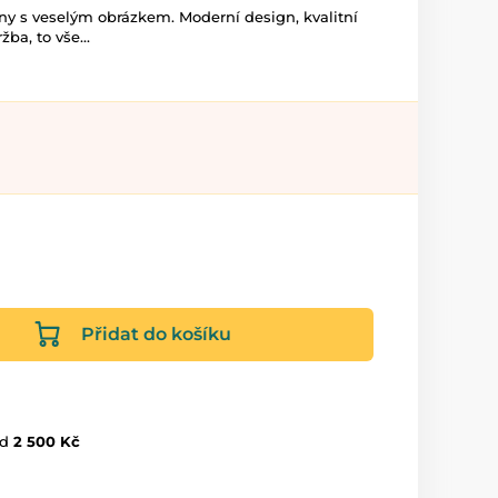
y s veselým obrázkem. Moderní design, kvalitní
ba, to vše...
Přidat do košíku
d
2 500 Kč