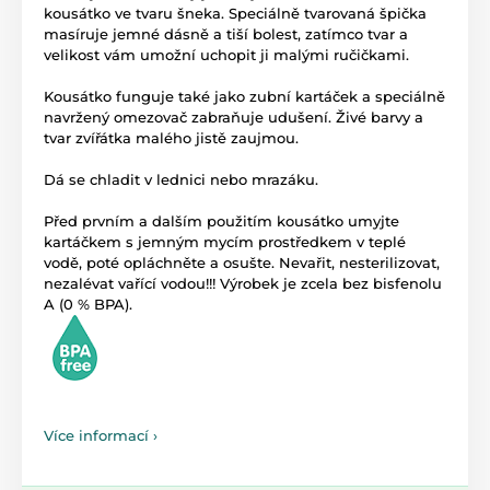
kousátko ve tvaru šneka. Speciálně tvarovaná špička
masíruje jemné dásně a tiší bolest, zatímco tvar a
velikost vám umožní uchopit ji malými ručičkami.
Kousátko funguje také jako zubní kartáček a speciálně
navržený omezovač zabraňuje udušení. Živé barvy a
tvar zvířátka malého jistě zaujmou.
Dá se chladit v lednici nebo mrazáku.
Před prvním a dalším použitím kousátko umyjte
kartáčkem s jemným mycím prostředkem v teplé
vodě, poté opláchněte a osušte. Nevařit, nesterilizovat,
nezalévat vařící vodou!!! Výrobek je zcela bez bisfenolu
A (0 % BPA).
Více informací ›