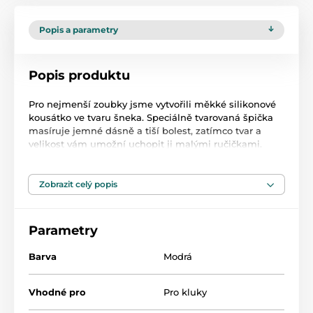
Popis a parametry
Popis produktu
Pro nejmenší zoubky jsme vytvořili měkké silikonové
kousátko ve tvaru šneka. Speciálně tvarovaná špička
masíruje jemné dásně a tiší bolest, zatímco tvar a
velikost vám umožní uchopit ji malými ručičkami.
Kousátko funguje také jako zubní kartáček a
speciálně navržený omezovač zabraňuje udušení. Živé
Zobrazit celý popis
barvy a tvar zvířátka malého jistě zaujmou.
Dá se chladit v lednici nebo mrazáku.
Parametry
Před prvním a dalším použitím kousátko umyjte
Barva
Modrá
kartáčkem s jemným mycím prostředkem v teplé
vodě, poté opláchněte a osušte. Nevařit, nesterilizovat,
nezalévat vařící vodou!!! Výrobek je zcela bez bisfenolu
Vhodné pro
Pro kluky
A (0 % BPA).