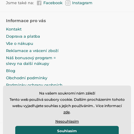
Jsme také na:
Facebook
Instagram
Informace pro vás
Kontakt
Doprava a platba
Vše o nákupu
Reklamace a vrácení zboží
Náš bonusový program =
slevy na další nákupy
Blog
Obchodní podmínky
Podmínky ochrany osobních
údajů
Na vašem soukromí nám záleží
Na pečlivé zabalení klademe
Tento web používá soubory cookie. Dalším procházením tohoto
maximální důraz
webu vyjadřujete souhlas s jejich používáním.. Více informací
zde
.
Nesouhlasím
Souhlasím
© 2026 www.eandilek.cz ⦁ E-shop vytvořila
SIMPLIA.cz