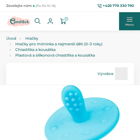
+420 770 330 792
Zavolejte nám
(Po-Pá 10-16)
0
Menu
Úvod
Hračky
Hračky pro miminka a nejmenší děti (0–3 roky)
Chrastítka a kousátka
Plastová a silikonová chrastítka a kousátka
Výrobce