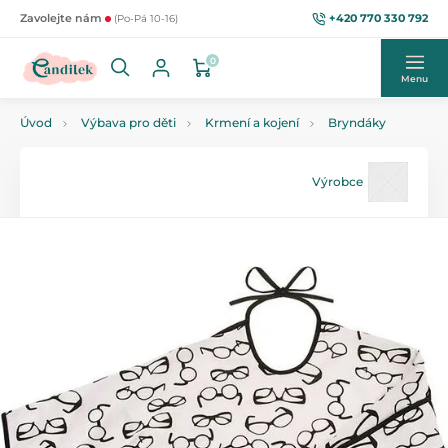
+420 770 330 792
Zavolejte nám
(Po-Pá 10-16)
0
Menu
Úvod
Výbava pro děti
Krmení a kojení
Bryndáky
Výrobce