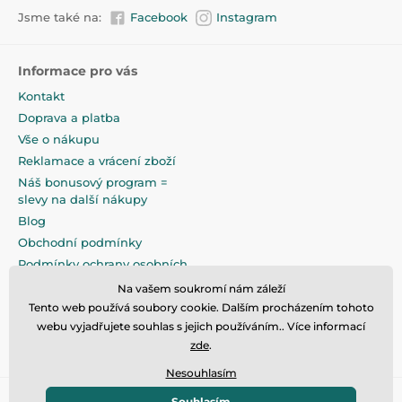
Jsme také na:
Facebook
Instagram
Informace pro vás
Kontakt
Doprava a platba
Vše o nákupu
Reklamace a vrácení zboží
Náš bonusový program =
slevy na další nákupy
Blog
Obchodní podmínky
Podmínky ochrany osobních
údajů
Na vašem soukromí nám záleží
Na pečlivé zabalení klademe
Tento web používá soubory cookie. Dalším procházením tohoto
maximální důraz
webu vyjadřujete souhlas s jejich používáním.. Více informací
zde
.
Nesouhlasím
Souhlasím